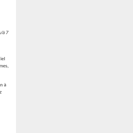
u'à 7
iel
omes,
on à
z