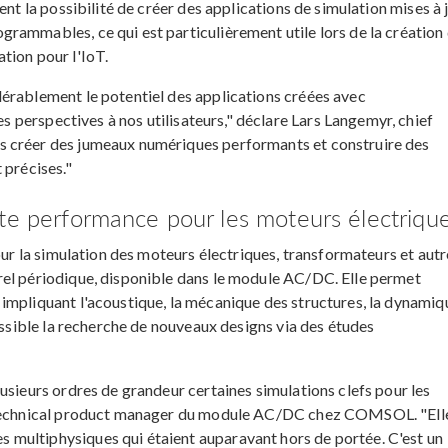
ent la possibilité de créer des applications de simulation mises à 
rammables, ce qui est particulièrement utile lors de la création
tion pour l'IoT.
érablement le potentiel des applications créées avec
s perspectives à nos utilisateurs," déclare Lars Langemyr, chief
s créer des jumeaux numériques performants et construire des
 précises."
te performance pour les moteurs électriqu
our la simulation des moteurs électriques, transformateurs et autr
rel périodique, disponible dans le module AC/DC. Elle permet
impliquant l'acoustique, la mécanique des structures, la dynamiq
possible la recherche de nouveaux designs via des études
usieurs ordres de grandeur certaines simulations clefs pour les
, technical product manager du module AC/DC chez COMSOL. "Ell
multiphysiques qui étaient auparavant hors de portée. C'est un