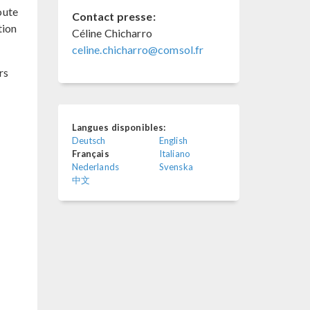
joute
Contact presse:
tion
Céline Chicharro
celine.chicharro@comsol.fr
rs
Langues disponibles:
Deutsch
English
Français
Italiano
Nederlands
Svenska
中文