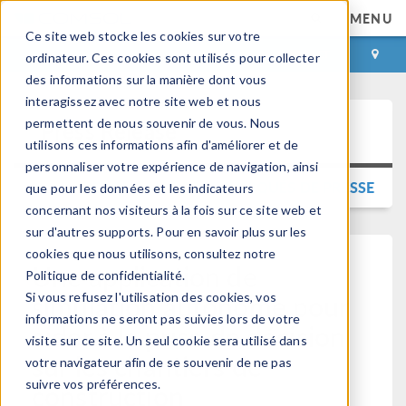
MENU
Ce site web stocke les cookies sur votre
CONNEXION
CONTACT
ordinateur. Ces cookies sont utilisés pour collecter
des informations sur la manière dont vous
interagissez avec notre site web et nous
permettent de nous souvenir de vous. Nous
Press Release
utilisons ces informations afin d'améliorer et de
personnaliser votre expérience de navigation, ainsi
RETOUR AUX COMMUNIQUÉS DE PRESSE
que pour les données et les indicateurs
concernant nos visiteurs à la fois sur ce site web et
sur d'autres supports. Pour en savoir plus sur les
cookies que nous utilisons, consultez notre
Une application de
Politique de confidentialité.
simulation autonome pour
Si vous refusez l'utilisation des cookies, vos
informations ne seront pas suivies lors de votre
aider à la prise de décision
visite sur ce site. Un seul cookie sera utilisé dans
sur les chantiers de
votre navigateur afin de se souvenir de ne pas
suivre vos préférences.
construction