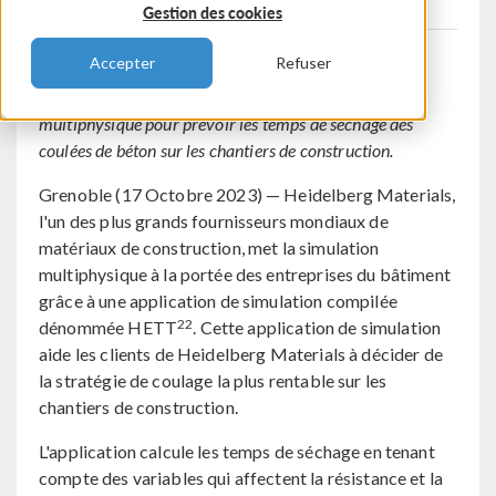
Gestion des cookies
Accepter
Refuser
Un des principaux fournisseurs mondiaux de ciment
propose à ses clients une application de simulation
multiphysique pour prévoir les temps de séchage des
coulées de béton sur les chantiers de construction.
Grenoble (17 Octobre 2023) — Heidelberg Materials,
l'un des plus grands fournisseurs mondiaux de
matériaux de construction, met la simulation
multiphysique à la portée des entreprises du bâtiment
grâce à une application de simulation compilée
22
dénommée HETT
. Cette application de simulation
aide les clients de Heidelberg Materials à décider de
la stratégie de coulage la plus rentable sur les
chantiers de construction.
L'application calcule les temps de séchage en tenant
compte des variables qui affectent la résistance et la