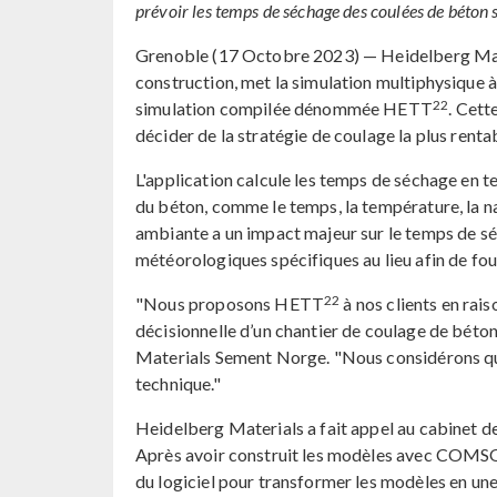
prévoir les temps de séchage des coulées de béton s
Grenoble (17 Octobre 2023) — Heidelberg Mater
construction, met la simulation multiphysique à
22
simulation compilée dénommée HETT
. Cett
décider de la stratégie de coulage la plus renta
L'application calcule les temps de séchage en te
du béton, comme le temps, la température, la n
ambiante a un impact majeur sur le temps de séc
météorologiques spécifiques au lieu afin de fou
22
"Nous proposons HETT
à nos clients en rais
décisionnelle d’un chantier de coulage de béto
Materials Sement Norge. "Nous considérons qu'i
technique."
Heidelberg Materials a fait appel au cabinet 
Après avoir construit les modèles avec COMS
du logiciel pour transformer les modèles en une