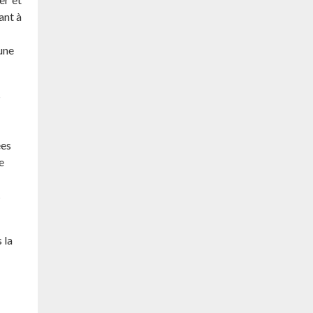
ant à
une
s
ées
e
s
 la