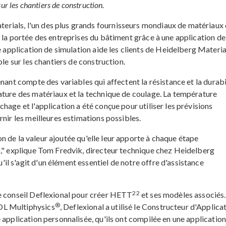
ur les chantiers de construction.
ials, l'un des plus grands fournisseurs mondiaux de matériaux
 la portée des entreprises du bâtiment grâce à une application de
e application de simulation aide les clients de Heidelberg Materia
ble sur les chantiers de construction.
nant compte des variables qui affectent la résistance et la durabi
ature des matériaux et la technique de coulage. La température
hage et l'application a été conçue pour utiliser les prévisions
rnir les meilleures estimations possibles.
on de la valeur ajoutée qu'elle leur apporte à chaque étape
n," explique Tom Fredvik, directeur technique chez Heidelberg
l s'agit d'un élément essentiel de notre offre d'assistance
22
de conseil Deflexional pour créer HETT
et ses modèles associés.
®
OL Multiphysics
, Deflexional a utilisé le Constructeur d'Applica
 application personnalisée, qu'ils ont compilée en une application