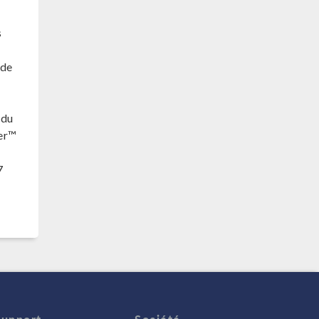
s
 de
 du
ler™
7