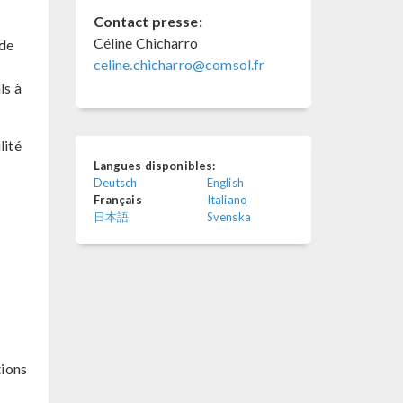
Contact presse:
Céline Chicharro
 de
celine.chicharro@comsol.fr
ls à
lité
Langues disponibles:
Deutsch
English
Français
Italiano
日本語
Svenska
tions