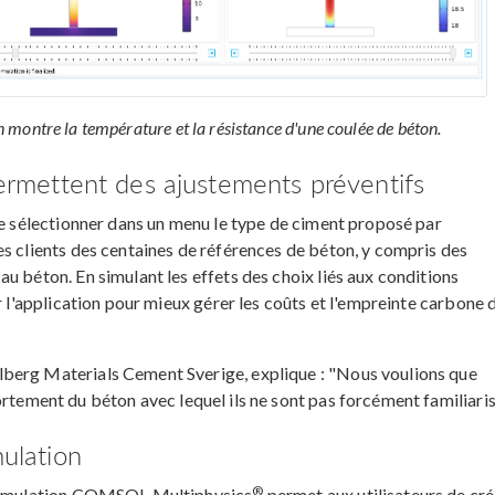
on montre la température et la résistance d'une coulée de béton.
permettent des ajustements préventifs
de sélectionner dans un menu le type de ciment proposé par
es clients des centaines de références de béton, y compris des
u béton. En simulant les effets des choix liés aux conditions
r l'application pour mieux gérer les coûts et l'empreinte carbone 
berg Materials Cement Sverige, explique : "Nous voulions que
ortement du béton avec lequel ils ne sont pas forcément familiaris
mulation
®
e simulation COMSOL Multiphysics
permet aux utilisateurs de cré