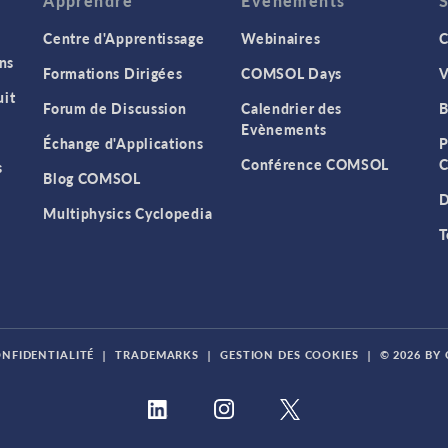
Apprendre
Evenements
Centre d'Apprentissage
Webinaires
C
ns
Formations Dirigées
COMSOL Days
V
it
Forum de Discussion
Calendrier des
B
Evènements
Échange d'Applications
P
Conférence COMSOL
C
s
Blog COMSOL
D
Multiphysics Cyclopedia
T
ONFIDENTIALITÉ
|
TRADEMARKS
|
GESTION DES COOKIES
|
© 2026 BY