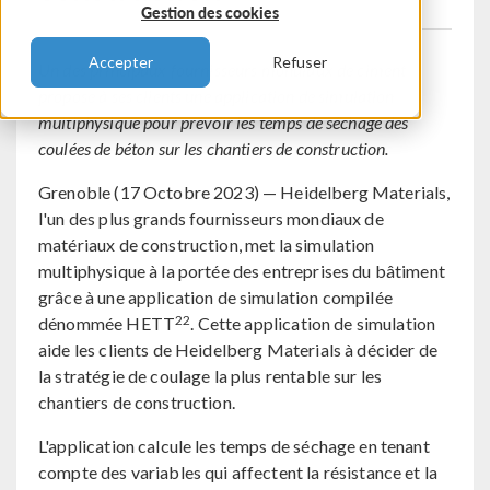
Gestion des cookies
Accepter
Refuser
Un des principaux fournisseurs mondiaux de ciment
propose à ses clients une application de simulation
multiphysique pour prévoir les temps de séchage des
coulées de béton sur les chantiers de construction.
Grenoble (17 Octobre 2023) — Heidelberg Materials,
l'un des plus grands fournisseurs mondiaux de
matériaux de construction, met la simulation
multiphysique à la portée des entreprises du bâtiment
grâce à une application de simulation compilée
22
dénommée HETT
. Cette application de simulation
aide les clients de Heidelberg Materials à décider de
la stratégie de coulage la plus rentable sur les
chantiers de construction.
L'application calcule les temps de séchage en tenant
compte des variables qui affectent la résistance et la