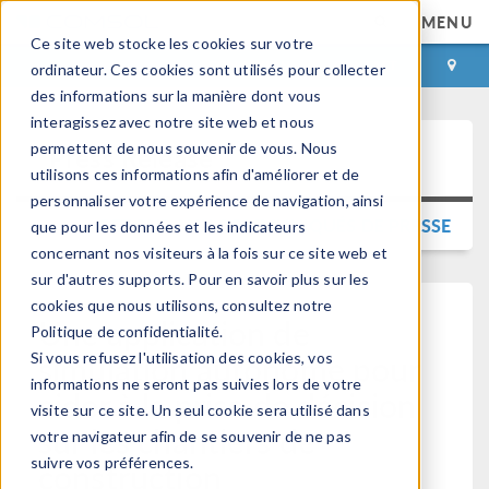
MENU
Ce site web stocke les cookies sur votre
CONNEXION
CONTACT
ordinateur. Ces cookies sont utilisés pour collecter
des informations sur la manière dont vous
interagissez avec notre site web et nous
permettent de nous souvenir de vous. Nous
Press Release
utilisons ces informations afin d'améliorer et de
personnaliser votre expérience de navigation, ainsi
RETOUR AUX COMMUNIQUÉS DE PRESSE
que pour les données et les indicateurs
concernant nos visiteurs à la fois sur ce site web et
sur d'autres supports. Pour en savoir plus sur les
cookies que nous utilisons, consultez notre
Une application de
Politique de confidentialité.
simulation autonome pour
Si vous refusez l'utilisation des cookies, vos
informations ne seront pas suivies lors de votre
aider à la prise de décision
visite sur ce site. Un seul cookie sera utilisé dans
sur les chantiers de
votre navigateur afin de se souvenir de ne pas
suivre vos préférences.
construction