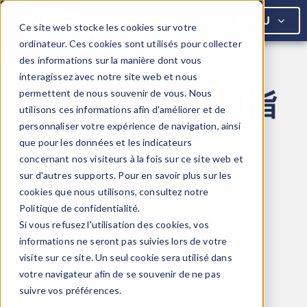
COMSOL
MENU
Ce site web stocke les cookies sur votre
ordinateur. Ces cookies sont utilisés pour collecter
des informations sur la manière dont vous
interagissez avec notre site web et nous
会场位置及交通指
permettent de nous souvenir de vous. Nous
utilisons ces informations afin d'améliorer et de
南
personnaliser votre expérience de navigation, ainsi
que pour les données et les indicateurs
concernant nos visiteurs à la fois sur ce site web et
sur d'autres supports. Pour en savoir plus sur les
深圳大中华喜来
cookies que nous utilisons, consultez notre
登酒店
Politique de confidentialité.
Si vous refusez l'utilisation des cookies, vos
福田区福华一路1号
informations ne seront pas suivies lors de votre
深圳市，广东省，中国
visite sur ce site. Un seul cookie sera utilisé dans
518048
votre navigateur afin de se souvenir de ne pas
suivre vos préférences.