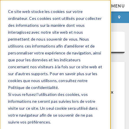
MENU
Ce site web stocke les cookies sur votre
CONNEXION
CONTACT
ordinateur. Ces cookies sont utilisés pour collecter
des informations sur la manière dont vous
interagissez avec notre site web et nous
permettent de nous souvenir de vous. Nous
COMSOL Access
utilisons ces informations afin d'améliorer et de
personnaliser votre expérience de navigation, ainsi
que pour les données et les indicateurs
concernant nos visiteurs à la fois sur ce site web et
sur d'autres supports. Pour en savoir plus sur les
Bienvenue sur COMSOL Access
cookies que nous utilisons, consultez notre
Politique de confidentialité.
COMSOL Access est un service disponible aux
Si vous refusez l'utilisation des cookies, vos
utilisateurs et contacts.
informations ne seront pas suivies lors de votre
visite sur ce site. Un seul cookie sera utilisé dans
Bénéfices:
votre navigateur afin de se souvenir de ne pas
Modifier les informations de contact et de
suivre vos préférences.
licences