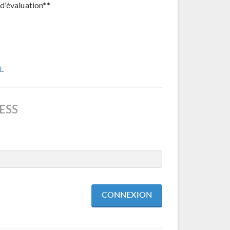
d'évaluation**
t
.
ESS