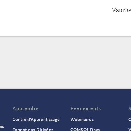
Vous n'a
Apprendre
Evenements
Centre d'Apprentissage
Webinaires
C
ns
Formations Dirigées
COMSOL Days
V