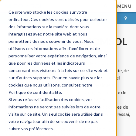
MENU
Ce site web stocke les cookies sur votre
CONNEXION
CONTACT
ordinateur. Ces cookies sont utilisés pour collecter
des informations sur la manière dont vous
interagissez avec notre site web et nous
Suite de produits COMSOL
permettent de nous souvenir de vous. Nous
utilisons ces informations afin d'améliorer et de
personnaliser votre expérience de navigation, ainsi
®
COMSOL Multiphysics
est un logiciel de simulation
que pour les données et les indicateurs
généraliste utilisé dans tous les domaines de l'ingénierie, de
concernant nos visiteurs à la fois sur ce site web et
la production et de la recherche scientifique. Le logiciel
sur d'autres supports. Pour en savoir plus sur les
offre des capacités de modélisation multiphysique et
cookies que nous utilisons, consultez notre
monophysique intégralement couplées, un gestionnaire de
Politique de confidentialité.
modèles et des outils conviviaux pour la création
Si vous refusez l'utilisation des cookies, vos
d'applications de simulation. Faites profiter vos équipes de
informations ne seront pas suivies lors de votre
design, vos services de fabrication, vos laboratoires d'essai,
visite sur ce site. Un seul cookie sera utilisé dans
vos clients et autres collaborateurs de la valeur de la
votre navigateur afin de se souvenir de ne pas
simulation en distribuant vos applications à l'aide de
suivre vos préférences.
COMSOL Compiler™ et COMSOL Server™.