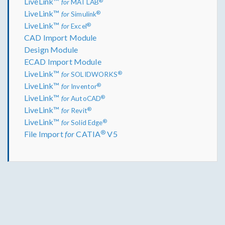
LiveLink™
®
for
MATLAB
LiveLink™
®
for
Simulink
LiveLink™
®
for
Excel
CAD Import Module
Design Module
ECAD Import Module
LiveLink™
®
for
SOLIDWORKS
LiveLink™
®
for
Inventor
LiveLink™
®
for
AutoCAD
LiveLink™
®
for
Revit
LiveLink™
®
for
Solid Edge
®
File Import
for
CATIA
V5