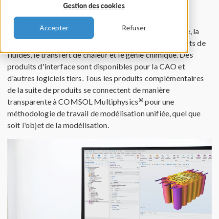
Gestion des cookies
Des modules complémentaires fournissent des
Accepter
Refuser
fonctionnalités spécialisées pour l'électromagnétisme, la
mécanique des structures, l'acoustique, les écoulements de
fluides, le transfert de chaleur et le génie chimique. Des
produits d'interface sont disponibles pour la CAO et
d'autres logiciels tiers. Tous les produits complémentaires
de la suite de produits se connectent de manière
®
transparente à COMSOL Multiphysics
pour une
méthodologie de travail de modélisation unifiée, quel que
soit l'objet de la modélisation.