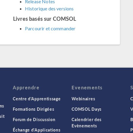
Release Notes
Historique des versions
Livres basés sur COMSOL
Parcourir et commander
Apprendre
Evenements
Centre d'Apprentissage
Webinaires
C
ns
Formations Dirigées
COMSOL Days
V
it
Forum de Discussion
Calendrier des
B
Evènements
Échange d'Applications
P