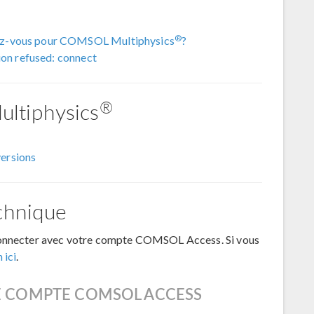
®
ez-vous pour COMSOL Multiphysics
?
ion refused: connect
®
ltiphysics
versions
chnique
 connecter avec votre compte COMSOL Access. Si vous
 ici
.
E COMPTE COMSOL ACCESS