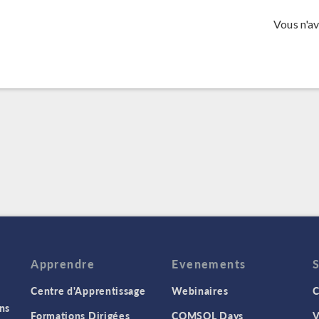
Vous n'a
Apprendre
Evenements
Centre d'Apprentissage
Webinaires
C
ns
Formations Dirigées
COMSOL Days
V