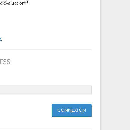
d'évaluation**
t
.
ESS