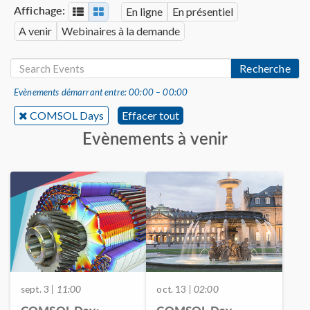
Affichage:
En ligne
En présentiel
A venir
Webinaires à la demande
Recherche
Evènements démarrant entre: 00:00 – 00:00
COMSOL Days
Effacer tout
Evènements à venir
sept. 3
| 11:00
oct. 13
| 02:00