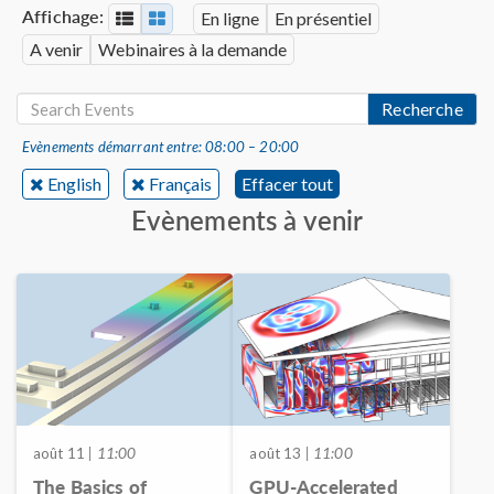
Affichage:
En ligne
En présentiel
A venir
Webinaires à la demande
Recherche
Evènements démarrant entre: 08:00 – 20:00
English
Français
Effacer tout
Evènements à venir
août 11
| 11:00
août 13
| 11:00
The Basics of
GPU-Accelerated