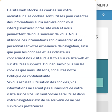
MENU
Ce site web stocke les cookies sur votre
CONNEXION
CONTACT
ordinateur. Ces cookies sont utilisés pour collecter
des informations sur la manière dont vous
interagissez avec notre site web et nous
permettent de nous souvenir de vous. Nous
Modélisation en mécanique des
utilisons ces informations afin d'améliorer et de
structures avec COMSOL
personnaliser votre expérience de navigation, ainsi
Multiphysics® - Archive
que pour les données et les indicateurs
concernant nos visiteurs à la fois sur ce site web et
sur d'autres supports. Pour en savoir plus sur les
Précédemment diffusé le
19 mai 2026
cookies que nous utilisons, consultez notre
Politique de confidentialité.
Si vous refusez l'utilisation des cookies, vos
ACCÉDER AU WEBINAR
informations ne seront pas suivies lors de votre
visite sur ce site. Un seul cookie sera utilisé dans
votre navigateur afin de se souvenir de ne pas
suivre vos préférences.
RETOUR AU CALENDRIER DES EVENEMENTS