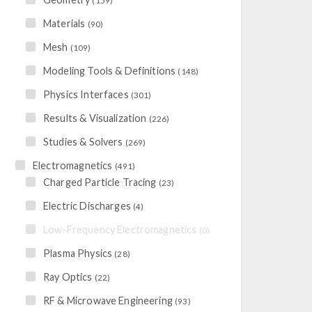
(159)
Materials
(90)
Mesh
(109)
Modeling Tools & Definitions
(148)
Physics Interfaces
(301)
Results & Visualization
(226)
Studies & Solvers
(269)
Electromagnetics
(491)
Charged Particle Tracing
(23)
Electric Discharges
(4)
Low-Frequency Electromagnetics
(0)
Plasma Physics
(28)
Ray Optics
(22)
RF & Microwave Engineering
(93)