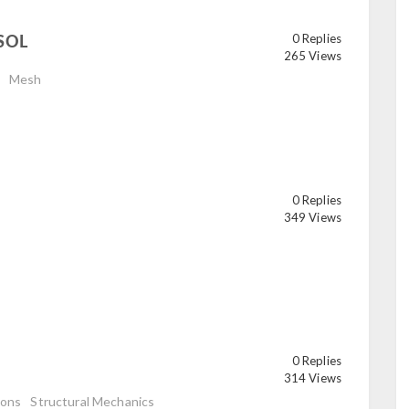
MSOL
0 Replies
read
265 Views
Mesh
0 Replies
349 Views
0 Replies
ead
314 Views
ions
Structural Mechanics