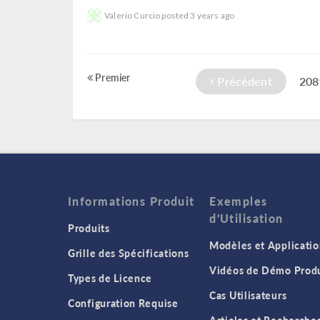
Valerio Curcio
posted
3 years ago
Premier
Précédent
208
Informations Produit
Exemples
d'Utilisation
Produits
Modèles et Applicatio
Grille des Spécifications
Vidéos de Démo Produ
Types de Licence
Cas Utilisateurs
Configuration Requise
Articles et Recherche