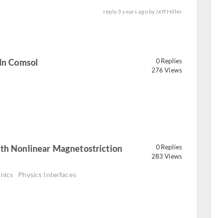
reply
3 years ago
by
Jeff Hiller
 In Comsol
0 Replies
read
276 Views
ith Nonlinear Magnetostriction
0 Replies
283 Views
anics
Physics Interfaces