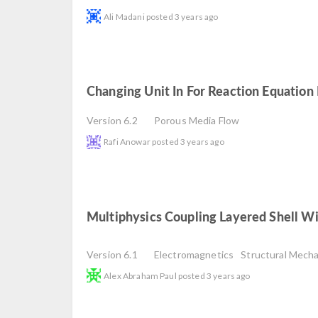
Ali Madani
posted
3 years ago
Changing Unit In For Reaction Equation
Version 6.2
Porous Media Flow
Rafi Anowar
posted
3 years ago
Multiphysics Coupling Layered Shell W
read
Version 6.1
Electromagnetics
Structural Mech
Alex Abraham Paul
posted
3 years ago