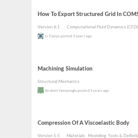
How To Export Structured Grid In CO
Version 6.1
Computational Fluid Dynamics (CFD)
Li Tianyu
posted
3 years ago
Machining Simulation
read
Structural Mechanics
Ibrahim Yamanoglu
posted
3 years ago
Compression Of A Viscoelastic Body
r
Version 5.5
Materials
Modeling Tools & Definit