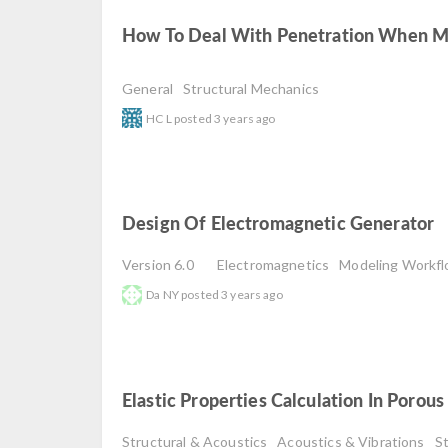
How To Deal With Penetration When Mo
read
General
Structural Mechanics
HC L
posted
3 years ago
Design Of Electromagnetic Generator
Version 6.0
Electromagnetics
Modeling Workf
Da NY
posted
3 years ago
Elastic Properties Calculation In Porou
Structural & Acoustics
Acoustics & Vibrations
S