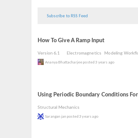
Subscribe to RSS Feed
How To Give A Ramp Input
read
Version 6.1
Electromagnetics
Modeling Workf
Ananya Bhattacharjee
posted
3 years ago
Using Periodic Boundary Conditions For
Structural Mechanics
Sarangan jan
posted
3 years ago