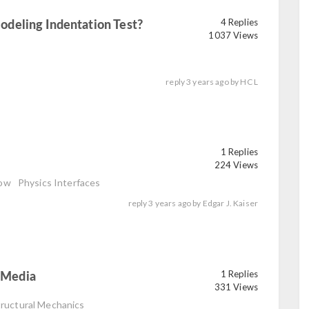
deling Indentation Test?
4 Replies
1037 Views
reply
3 years ago
by
HC L
1 Replies
read
224 Views
low
Physics Interfaces
reply
3 years ago
by
Edgar J. Kaiser
s Media
1 Replies
read
331 Views
tructural Mechanics