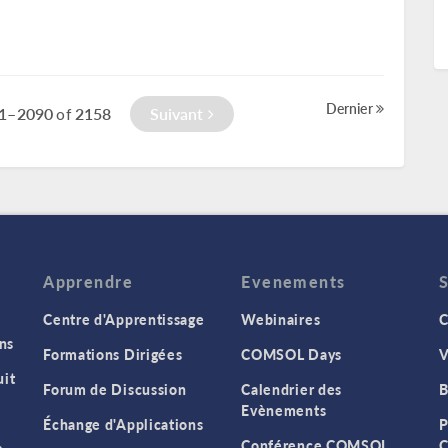
Dernier
1–2090
2158
Suivant
of
Apprendre
Evenements
Centre d'Apprentissage
Webinaires
C
ns
Formations Dirigées
COMSOL Days
V
it
Forum de Discussion
Calendrier des
B
Evènements
Échange d'Applications
P
Conférence COMSOL
C
s