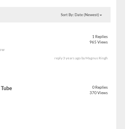
Sort By: Date (Newest)
1 Replies
965 Views
low
reply
3 years ago
by
Magnus Ringh
 Tube
0 Replies
read
370 Views