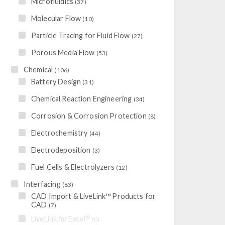
Microfluidics
(37)
Molecular Flow
(10)
Particle Tracing for Fluid Flow
(27)
Porous Media Flow
(53)
Chemical
(106)
Battery Design
(31)
Chemical Reaction Engineering
(34)
Corrosion & Corrosion Protection
(8)
Electrochemistry
(44)
Electrodeposition
(3)
Fuel Cells & Electrolyzers
(12)
Interfacing
(83)
CAD Import & LiveLink™ Products for
CAD
(7)
®
LiveLink
for
Excel
(0)