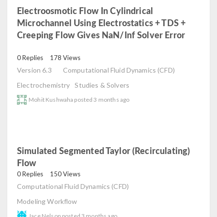
Electroosmotic Flow In Cylindrical
Microchannel Using Electrostatics + TDS +
Creeping Flow Gives NaN/Inf Solver Error
read
0 Replies
178 Views
Version 6.3
Computational Fluid Dynamics (CFD)
Electrochemistry
Studies & Solvers
Mohit Kushwaha
posted
3 months ago
Simulated Segmented Taylor (Recirculating)
Flow
read
0 Replies
150 Views
Computational Fluid Dynamics (CFD)
Modeling Workflow
Jace Nelson
posted
3 months ago