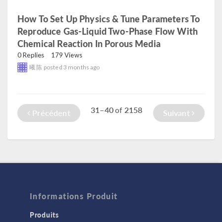
How To Set Up Physics & Tune Parameters To
Reproduce Gas-Liquid Two-Phase Flow With
Chemical Reaction In Porous Media
read
0 Replies
179 Views
曦 陈
posted
3 months ago
31–40
2158
of
Précédent
Suivant
Informations Produit
Produits