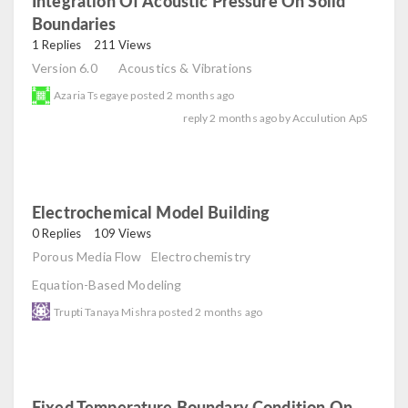
Integration Of Acoustic Pressure On Solid
Boundaries
read
1 Replies
211 Views
Version 6.0
Acoustics & Vibrations
Azaria Tsegaye
posted
2 months ago
reply
2 months ago
by
Acculution ApS
Electrochemical Model Building
read
0 Replies
109 Views
Porous Media Flow
Electrochemistry
Equation-Based Modeling
Trupti Tanaya Mishra
posted
2 months ago
Fixed Temperature Boundary Condition On