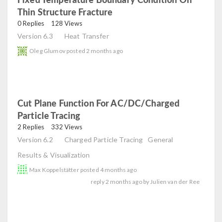
Thin Structure Fracture
read
0 Replies
128 Views
Version 6.3
Heat Transfer
Oleg Glumov
posted
2 months ago
Cut Plane Function For AC/DC/charged
Particle Tracing
read
2 Replies
332 Views
Version 6.2
Charged Particle Tracing
General
Results & Visualization
Max Koppelstätter
posted
4 months ago
reply
2 months ago
by
Julien van der Ree