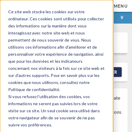
MENU
Ce site web stocke les cookies sur votre
CONNEXION
CONTACT
ordinateur. Ces cookies sont utilisés pour collecter
des informations sur la manière dont vous
interagissez avec notre site web et nous
permettent de nous souvenir de vous. Nous
Discussion Forum
utilisons ces informations afin d'améliorer et de
personnaliser votre expérience de navigation, ainsi
que pour les données et les indicateurs
concernant nos visiteurs à la fois sur ce site web et
NEW DISCUSSION
FILTRER
sur d'autres supports. Pour en savoir plus sur les
cookies que nous utilisons, consultez notre
Politique de confidentialité.
Si vous refusez l'utilisation des cookies, vos
Note that while COMSOL employees may participate
informations ne seront pas suivies lors de votre
®
in the discussion forum, COMSOL
software users
visite sur ce site. Un seul cookie sera utilisé dans
who are on-subscription should submit their questions
votre navigateur afin de se souvenir de ne pas
via the
Support Center
for a more comprehensive
suivre vos préférences.
response from the Technical Support team.