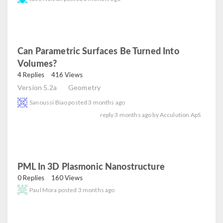
Can Parametric Surfaces Be Turned Into
Volumes?
read
4 Replies
416 Views
Version 5.2a
Geometry
Sanoussi Biao
posted
3 months ago
reply
3 months ago
by
Acculution ApS
PML In 3D Plasmonic Nanostructure
read
0 Replies
160 Views
Paul Mora
posted
3 months ago