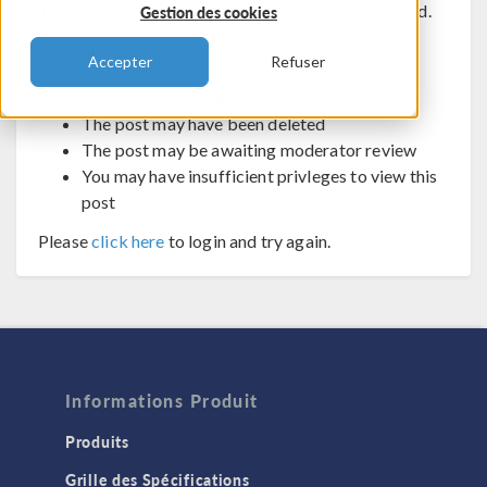
The post you are trying to view cannot be displayed.
Gestion des cookies
Possible reasons:
Accepter
Refuser
You may not be logged in
The post may have been deleted
The post may be awaiting moderator review
You may have insufficient privleges to view this
post
Please
click here
to login and try again.
Informations Produit
Produits
Grille des Spécifications