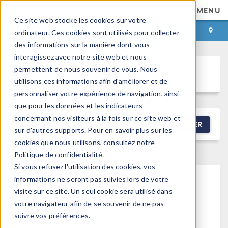
MENU
Ce site web stocke les cookies sur votre
CONNEXION
CONTACT
ordinateur. Ces cookies sont utilisés pour collecter
des informations sur la manière dont vous
interagissez avec notre site web et nous
permettent de nous souvenir de vous. Nous
Discussion Forum
utilisons ces informations afin d'améliorer et de
personnaliser votre expérience de navigation, ainsi
que pour les données et les indicateurs
concernant nos visiteurs à la fois sur ce site web et
NEW DISCUSSION
FILTRER
sur d'autres supports. Pour en savoir plus sur les
cookies que nous utilisons, consultez notre
Politique de confidentialité.
Si vous refusez l'utilisation des cookies, vos
informations ne seront pas suivies lors de votre
This forum post cannot be
visite sur ce site. Un seul cookie sera utilisé dans
votre navigateur afin de se souvenir de ne pas
viewed
suivre vos préférences.