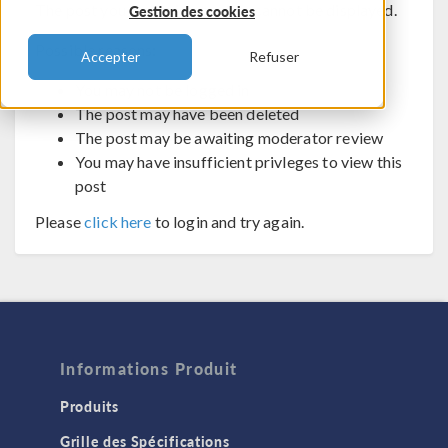
The post you are trying to view cannot be displayed.
Gestion des cookies
Possible reasons:
Accepter
Refuser
You may not be logged in
The post may have been deleted
The post may be awaiting moderator review
You may have insufficient privleges to view this
post
Please
click here
to login and try again.
Informations Produit
Produits
Grille des Spécifications