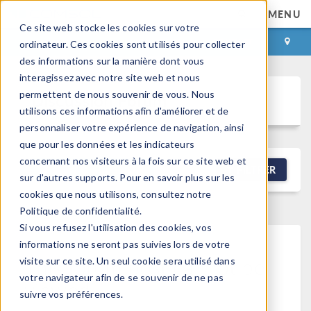
MENU
Ce site web stocke les cookies sur votre
CONNEXION
CONTACT
ordinateur. Ces cookies sont utilisés pour collecter
des informations sur la manière dont vous
interagissez avec notre site web et nous
permettent de nous souvenir de vous. Nous
Discussion Forum
utilisons ces informations afin d'améliorer et de
personnaliser votre expérience de navigation, ainsi
que pour les données et les indicateurs
concernant nos visiteurs à la fois sur ce site web et
NEW DISCUSSION
FILTRER
sur d'autres supports. Pour en savoir plus sur les
cookies que nous utilisons, consultez notre
Politique de confidentialité.
Si vous refusez l'utilisation des cookies, vos
informations ne seront pas suivies lors de votre
This forum post cannot be
visite sur ce site. Un seul cookie sera utilisé dans
votre navigateur afin de se souvenir de ne pas
viewed
suivre vos préférences.