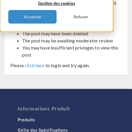
The post you are trying to view cannot be displayed.
Gestion des cookies
Possible reasons:
Accepter
Refuser
You may not be logged in
The post may have been deleted
The post may be awaiting moderator review
You may have insufficient privleges to view this
post
Please
click here
to login and try again.
Informations Produit
Produits
Grille des Spécifications