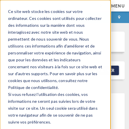
MENU
Ce site web stocke les cookies sur votre
CONNEXION
CONTACT
ordinateur. Ces cookies sont utilisés pour collecter
des informations sur la manière dont vous
interagissez avec notre site web et nous
permettent de nous souvenir de vous. Nous
Discussion Forum
utilisons ces informations afin d'améliorer et de
personnaliser votre expérience de navigation, ainsi
que pour les données et les indicateurs
concernant nos visiteurs à la fois sur ce site web et
NEW DISCUSSION
FILTRER
sur d'autres supports. Pour en savoir plus sur les
cookies que nous utilisons, consultez notre
Politique de confidentialité.
Si vous refusez l'utilisation des cookies, vos
informations ne seront pas suivies lors de votre
This forum post cannot be
visite sur ce site. Un seul cookie sera utilisé dans
votre navigateur afin de se souvenir de ne pas
viewed
suivre vos préférences.