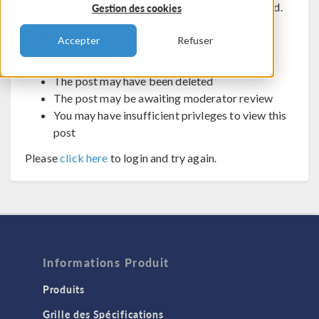
The post you are trying to view cannot be displayed.
Gestion des cookies
Possible reasons:
Accepter
Refuser
You may not be logged in
The post may have been deleted
The post may be awaiting moderator review
You may have insufficient privleges to view this
post
Please
click here
to login and try again.
Informations Produit
Produits
Grille des Spécifications