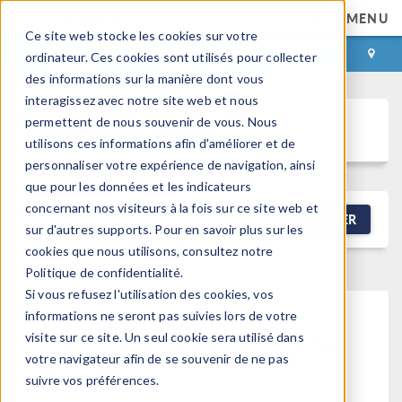
MENU
Ce site web stocke les cookies sur votre
CONNEXION
CONTACT
ordinateur. Ces cookies sont utilisés pour collecter
des informations sur la manière dont vous
interagissez avec notre site web et nous
permettent de nous souvenir de vous. Nous
Discussion Forum
utilisons ces informations afin d'améliorer et de
personnaliser votre expérience de navigation, ainsi
que pour les données et les indicateurs
concernant nos visiteurs à la fois sur ce site web et
NEW DISCUSSION
FILTRER
sur d'autres supports. Pour en savoir plus sur les
cookies que nous utilisons, consultez notre
Politique de confidentialité.
Si vous refusez l'utilisation des cookies, vos
informations ne seront pas suivies lors de votre
This forum post cannot be
visite sur ce site. Un seul cookie sera utilisé dans
votre navigateur afin de se souvenir de ne pas
viewed
suivre vos préférences.