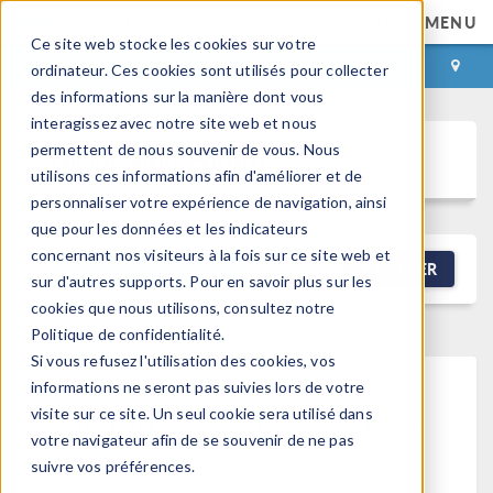
MENU
Ce site web stocke les cookies sur votre
CONNEXION
CONTACT
ordinateur. Ces cookies sont utilisés pour collecter
des informations sur la manière dont vous
interagissez avec notre site web et nous
permettent de nous souvenir de vous. Nous
Discussion Forum
utilisons ces informations afin d'améliorer et de
personnaliser votre expérience de navigation, ainsi
que pour les données et les indicateurs
concernant nos visiteurs à la fois sur ce site web et
NEW DISCUSSION
FILTRER
sur d'autres supports. Pour en savoir plus sur les
cookies que nous utilisons, consultez notre
Politique de confidentialité.
Si vous refusez l'utilisation des cookies, vos
informations ne seront pas suivies lors de votre
This forum post cannot be
visite sur ce site. Un seul cookie sera utilisé dans
votre navigateur afin de se souvenir de ne pas
viewed
suivre vos préférences.