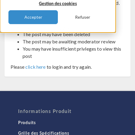
The post you are trying to view cannot be displayed.
Gestion des cookies
Possible reasons:
Accepter
Refuser
You may not be logged in
The post may have been deleted
The post may be awaiting moderator review
You may have insufficient privleges to view this
post
Please
click here
to login and try again.
Informations Produit
Produits
Grille des Spécifications