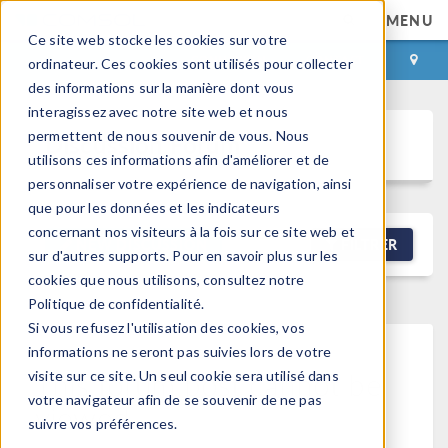
MENU
Ce site web stocke les cookies sur votre
CONNEXION
CONTACT
ordinateur. Ces cookies sont utilisés pour collecter
des informations sur la manière dont vous
interagissez avec notre site web et nous
permettent de nous souvenir de vous. Nous
Discussion Forum
utilisons ces informations afin d'améliorer et de
personnaliser votre expérience de navigation, ainsi
que pour les données et les indicateurs
concernant nos visiteurs à la fois sur ce site web et
NEW DISCUSSION
FILTRER
sur d'autres supports. Pour en savoir plus sur les
cookies que nous utilisons, consultez notre
Politique de confidentialité.
Si vous refusez l'utilisation des cookies, vos
informations ne seront pas suivies lors de votre
This forum post cannot be
visite sur ce site. Un seul cookie sera utilisé dans
votre navigateur afin de se souvenir de ne pas
viewed
suivre vos préférences.