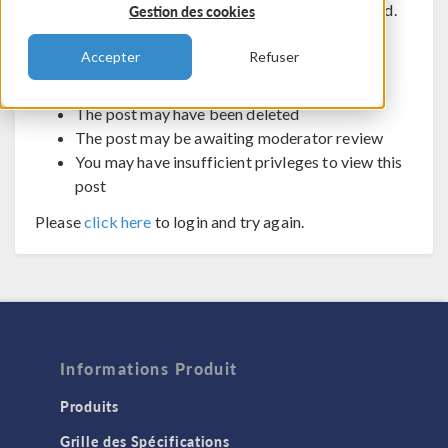
The post you are trying to view cannot be displayed.
Gestion des cookies
Possible reasons:
Accepter
Refuser
You may not be logged in
The post may have been deleted
The post may be awaiting moderator review
You may have insufficient privleges to view this
post
Please
click here
to login and try again.
Informations Produit
Produits
Grille des Spécifications