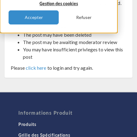
The post you are trying to view cannot be displayed.
Gestion des cookies
Possible reasons:
Accepter
Refuser
You may not be logged in
The post may have been deleted
The post may be awaiting moderator review
You may have insufficient privleges to view this
post
Please
click here
to login and try again.
Informations Produit
Produits
Grille des Spécifications