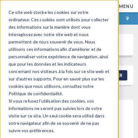
MENU
Ce site web stocke les cookies sur votre
CONNEXION
CONTACT
ordinateur. Ces cookies sont utilisés pour collecter
des informations sur la manière dont vous
interagissez avec notre site web et nous
permettent de nous souvenir de vous. Nous
Discussion Forum
utilisons ces informations afin d'améliorer et de
personnaliser votre expérience de navigation, ainsi
que pour les données et les indicateurs
concernant nos visiteurs à la fois sur ce site web et
NEW DISCUSSION
FILTRER
sur d'autres supports. Pour en savoir plus sur les
cookies que nous utilisons, consultez notre
Politique de confidentialité.
Si vous refusez l'utilisation des cookies, vos
informations ne seront pas suivies lors de votre
This forum post cannot be
visite sur ce site. Un seul cookie sera utilisé dans
votre navigateur afin de se souvenir de ne pas
viewed
suivre vos préférences.