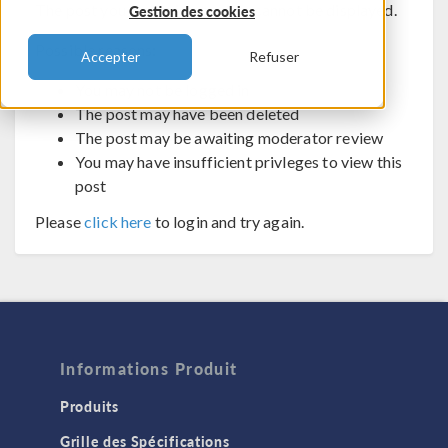
The post you are trying to view cannot be displayed.
Gestion des cookies
Possible reasons:
Accepter
Refuser
You may not be logged in
The post may have been deleted
The post may be awaiting moderator review
You may have insufficient privleges to view this
post
Please
click here
to login and try again.
Informations Produit
Produits
Grille des Spécifications