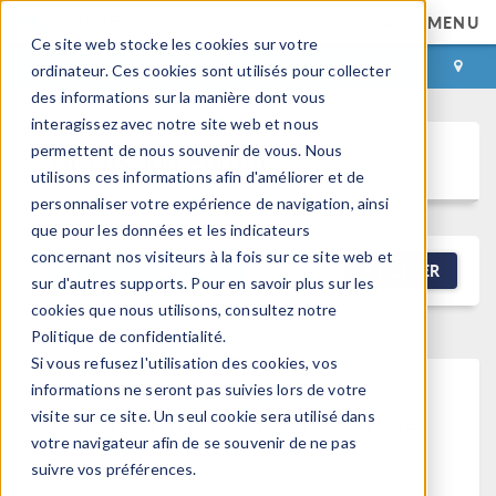
MENU
Ce site web stocke les cookies sur votre
CONNEXION
CONTACT
ordinateur. Ces cookies sont utilisés pour collecter
des informations sur la manière dont vous
interagissez avec notre site web et nous
permettent de nous souvenir de vous. Nous
Discussion Forum
utilisons ces informations afin d'améliorer et de
personnaliser votre expérience de navigation, ainsi
que pour les données et les indicateurs
concernant nos visiteurs à la fois sur ce site web et
NEW DISCUSSION
FILTRER
sur d'autres supports. Pour en savoir plus sur les
cookies que nous utilisons, consultez notre
Politique de confidentialité.
Si vous refusez l'utilisation des cookies, vos
informations ne seront pas suivies lors de votre
This forum post cannot be
visite sur ce site. Un seul cookie sera utilisé dans
votre navigateur afin de se souvenir de ne pas
viewed
suivre vos préférences.