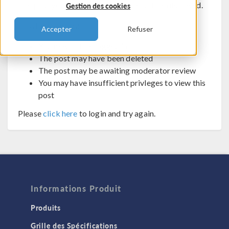
The post you are trying to view cannot be displayed.
Gestion des cookies
Possible reasons:
Accepter
Refuser
You may not be logged in
The post may have been deleted
The post may be awaiting moderator review
You may have insufficient privleges to view this
post
Please
click here
to login and try again.
Informations Produit
Produits
Grille des Spécifications