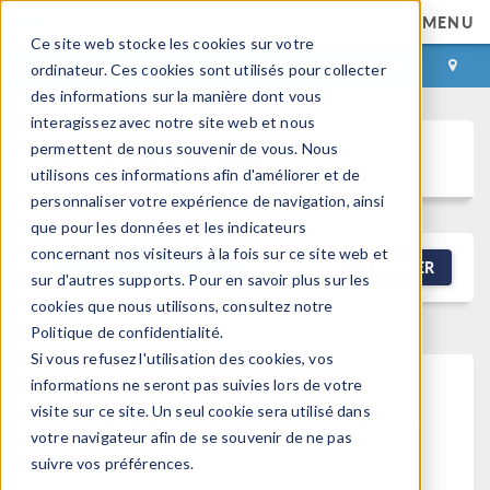
MENU
Ce site web stocke les cookies sur votre
CONNEXION
CONTACT
ordinateur. Ces cookies sont utilisés pour collecter
des informations sur la manière dont vous
interagissez avec notre site web et nous
permettent de nous souvenir de vous. Nous
Discussion Forum
utilisons ces informations afin d'améliorer et de
personnaliser votre expérience de navigation, ainsi
que pour les données et les indicateurs
concernant nos visiteurs à la fois sur ce site web et
NEW DISCUSSION
FILTRER
sur d'autres supports. Pour en savoir plus sur les
cookies que nous utilisons, consultez notre
Politique de confidentialité.
Si vous refusez l'utilisation des cookies, vos
informations ne seront pas suivies lors de votre
This forum post cannot be
visite sur ce site. Un seul cookie sera utilisé dans
votre navigateur afin de se souvenir de ne pas
viewed
suivre vos préférences.