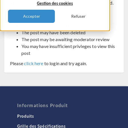
The post you are trying to view cannot be displayed.
Gestion des cookies
Possible reasons:
Accepter
Refuser
You may not be logged in
The post may have been deleted
The post may be awaiting moderator review
You may have insufficient privleges to view this
post
Please
click here
to login and try again.
Informations Produit
Produits
Grille des Spécifications