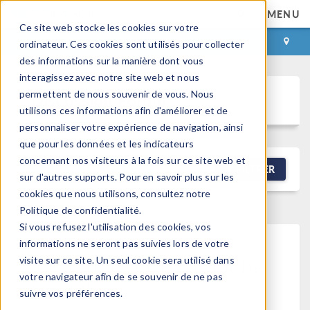
MENU
Ce site web stocke les cookies sur votre
CONNEXION
CONTACT
ordinateur. Ces cookies sont utilisés pour collecter
des informations sur la manière dont vous
interagissez avec notre site web et nous
permettent de nous souvenir de vous. Nous
Discussion Forum
utilisons ces informations afin d'améliorer et de
personnaliser votre expérience de navigation, ainsi
que pour les données et les indicateurs
concernant nos visiteurs à la fois sur ce site web et
NEW DISCUSSION
FILTRER
sur d'autres supports. Pour en savoir plus sur les
cookies que nous utilisons, consultez notre
Politique de confidentialité.
Si vous refusez l'utilisation des cookies, vos
informations ne seront pas suivies lors de votre
This forum post cannot be
visite sur ce site. Un seul cookie sera utilisé dans
votre navigateur afin de se souvenir de ne pas
viewed
suivre vos préférences.