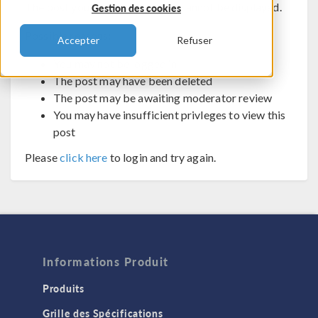
The post you are trying to view cannot be displayed.
Gestion des cookies
Possible reasons:
Accepter
Refuser
You may not be logged in
The post may have been deleted
The post may be awaiting moderator review
You may have insufficient privleges to view this
post
Please
click here
to login and try again.
Informations Produit
Produits
Grille des Spécifications