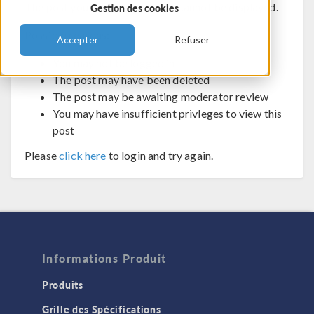
The post you are trying to view cannot be displayed.
Gestion des cookies
Possible reasons:
Accepter
Refuser
You may not be logged in
The post may have been deleted
The post may be awaiting moderator review
You may have insufficient privleges to view this
post
Please
click here
to login and try again.
Informations Produit
Produits
Grille des Spécifications