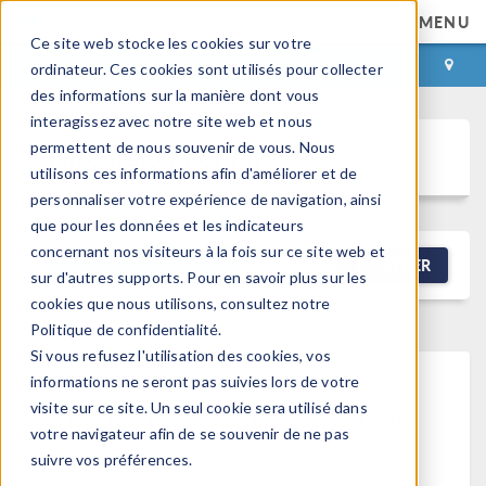
MENU
Ce site web stocke les cookies sur votre
CONNEXION
CONTACT
ordinateur. Ces cookies sont utilisés pour collecter
des informations sur la manière dont vous
interagissez avec notre site web et nous
permettent de nous souvenir de vous. Nous
Discussion Forum
utilisons ces informations afin d'améliorer et de
personnaliser votre expérience de navigation, ainsi
que pour les données et les indicateurs
concernant nos visiteurs à la fois sur ce site web et
NEW DISCUSSION
FILTRER
sur d'autres supports. Pour en savoir plus sur les
cookies que nous utilisons, consultez notre
Politique de confidentialité.
Si vous refusez l'utilisation des cookies, vos
informations ne seront pas suivies lors de votre
This forum post cannot be
visite sur ce site. Un seul cookie sera utilisé dans
votre navigateur afin de se souvenir de ne pas
viewed
suivre vos préférences.