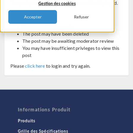
The post you are trying to view cannot be displayed.
Gestion des cookies
Possible reasons:
Accepter
Refuser
You may not be logged in
The post may have been deleted
The post may be awaiting moderator review
You may have insufficient privleges to view this
post
Please
click here
to login and try again.
Informations Produit
Produits
Grille des Spécifications