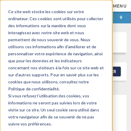
MENU
Ce site web stocke les cookies sur votre
CONNEXION
CONTACT
ordinateur. Ces cookies sont utilisés pour collecter
des informations sur la manière dont vous
interagissez avec notre site web et nous
permettent de nous souvenir de vous. Nous
Discussion Forum
utilisons ces informations afin d'améliorer et de
personnaliser votre expérience de navigation, ainsi
que pour les données et les indicateurs
concernant nos visiteurs à la fois sur ce site web et
NEW DISCUSSION
FILTRER
sur d'autres supports. Pour en savoir plus sur les
cookies que nous utilisons, consultez notre
Politique de confidentialité.
Si vous refusez l'utilisation des cookies, vos
informations ne seront pas suivies lors de votre
This forum post cannot be
visite sur ce site. Un seul cookie sera utilisé dans
votre navigateur afin de se souvenir de ne pas
viewed
suivre vos préférences.