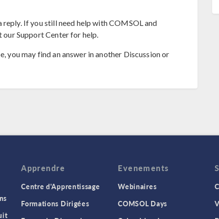
 reply. If you still need help with COMSOL and
t our Support Center for help.
se, you may find an answer in another Discussion or
Apprendre
Evenements
Centre d'Apprentissage
Webinaires
C
ns
Formations Dirigées
COMSOL Days
V
it