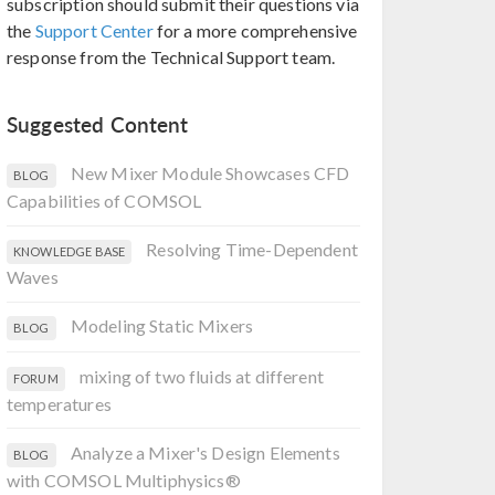
subscription should submit their questions via
the
Support Center
for a more comprehensive
response from the Technical Support team.
Suggested Content
New Mixer Module Showcases CFD
BLOG
Capabilities of COMSOL
Resolving Time-Dependent
KNOWLEDGE BASE
Waves
Modeling Static Mixers
BLOG
mixing of two fluids at different
FORUM
temperatures
Analyze a Mixer's Design Elements
BLOG
with COMSOL Multiphysics®