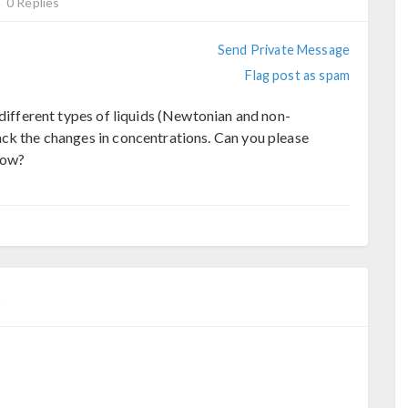
0 Replies
Send Private Message
Flag post as spam
 different types of liquids (Newtonian and non-
ck the changes in concentrations. Can you please
 how?
5