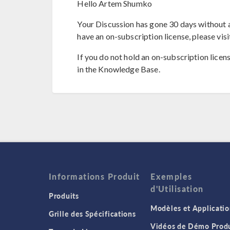
Hello Artem Shumko
Your Discussion has gone 30 days without a
have an on-subscription license, please visi
If you do not hold an on-subscription licen
in the Knowledge Base.
Informations Produit
Exemples
d'Utilisation
Produits
Modèles et Applicatio
Grille des Spécifications
Vidéos de Démo Produ