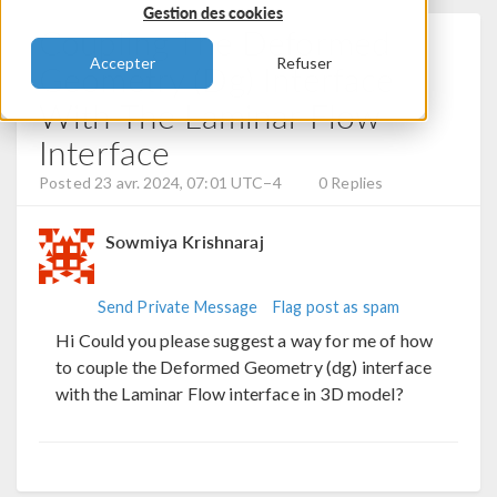
Gestion des cookies
Coupling The Deformed
Accepter
Refuser
Geometry (dg) Interface
With The Laminar Flow
Interface
Posted 23 avr. 2024, 07:01 UTC−4
0 Replies
Sowmiya Krishnaraj
Send Private Message
Flag post as spam
Hi Could you please suggest a way for me of how
to couple the Deformed Geometry (dg) interface
with the Laminar Flow interface in 3D model?