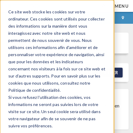
MENU
Ce site web stocke les cookies sur votre
CONNEXION
CONTACT
ordinateur. Ces cookies sont utilisés pour collecter
des informations sur la manière dont vous
interagissez avec notre site web et nous
permettent de nous souvenir de vous. Nous
Discussion Forum
utilisons ces informations afin d'améliorer et de
personnaliser votre expérience de navigation, ainsi
que pour les données et les indicateurs
concernant nos visiteurs à la fois sur ce site web et
NEW DISCUSSION
FILTRER
sur d'autres supports. Pour en savoir plus sur les
cookies que nous utilisons, consultez notre
Politique de confidentialité.
Si vous refusez l'utilisation des cookies, vos
Discussion Closed
This discussion was
informations ne seront pas suivies lors de votre
created more than 6 months ago and has been
visite sur ce site. Un seul cookie sera utilisé dans
closed. To start a new discussion with a link
votre navigateur afin de se souvenir de ne pas
back to this one,
click here
.
suivre vos préférences.