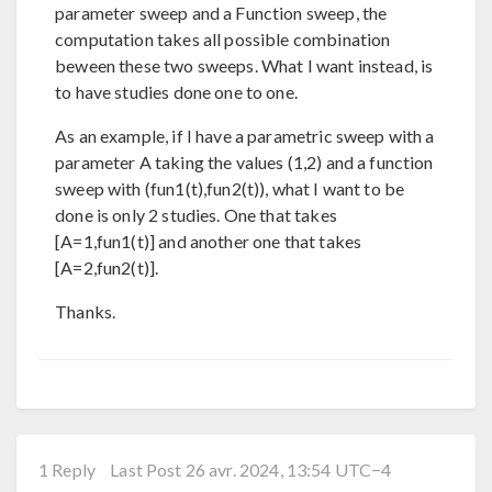
parameter sweep and a Function sweep, the
computation takes all possible combination
beween these two sweeps. What I want instead, is
to have studies done one to one.
As an example, if I have a parametric sweep with a
parameter A taking the values (1,2) and a function
sweep with (fun1(t),fun2(t)), what I want to be
done is only 2 studies. One that takes
[A=1,fun1(t)] and another one that takes
[A=2,fun2(t)].
Thanks.
1 Reply
Last Post 26 avr. 2024, 13:54 UTC−4