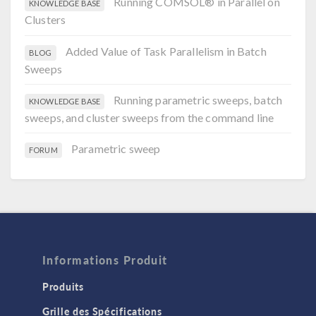
Running COMSOL® in Parallel on
KNOWLEDGE BASE
Clusters
Added Value of Task Parallelism in Batch
BLOG
Sweeps
Running parametric sweeps, batch
KNOWLEDGE BASE
sweeps, and cluster sweeps from the command line
Parametric sweep
FORUM
Informations Produit
Produits
Grille des Spécifications