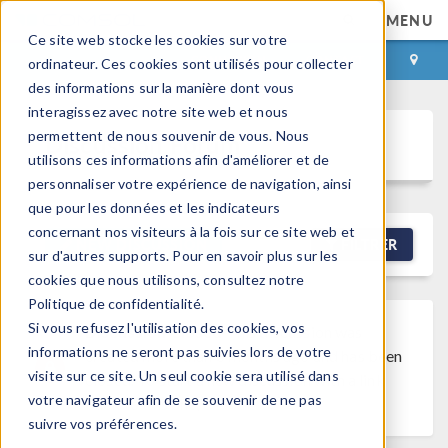
MENU
Ce site web stocke les cookies sur votre
CONNEXION
CONTACT
ordinateur. Ces cookies sont utilisés pour collecter
des informations sur la manière dont vous
interagissez avec notre site web et nous
permettent de nous souvenir de vous. Nous
Discussion Forum
utilisons ces informations afin d'améliorer et de
personnaliser votre expérience de navigation, ainsi
que pour les données et les indicateurs
concernant nos visiteurs à la fois sur ce site web et
NEW DISCUSSION
FILTRER
sur d'autres supports. Pour en savoir plus sur les
cookies que nous utilisons, consultez notre
Politique de confidentialité.
Si vous refusez l'utilisation des cookies, vos
Discussion Closed
This discussion was
informations ne seront pas suivies lors de votre
created more than 6 months ago and has been
visite sur ce site. Un seul cookie sera utilisé dans
closed. To start a new discussion with a link
votre navigateur afin de se souvenir de ne pas
back to this one,
click here
.
suivre vos préférences.