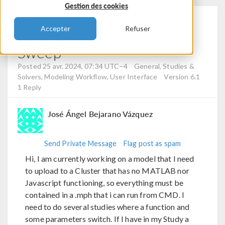
Gestion des cookies
Using Simultaneously A
Accepter
Refuser
Parametric And A Function
Sweep
Posted 25 avr. 2024, 07:34 UTC−4
General, Studies &
Solvers, Modeling Workflow, User Interface
Version 6.1
1 Reply
José Ángel Bejarano Vázquez
Send Private Message
Flag post as spam
Hi, I am currently working on a model that I need
to upload to a Cluster that has no MATLAB nor
Javascript functioning, so everything must be
contained in a .mph that i can run from CMD. I
need to do several studies where a function and
some parameters switch. If I have in my Study a