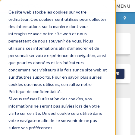
MENU
Ce site web stocke les cookies sur votre
CONNEXION
CONTACT
ordinateur. Ces cookies sont utilisés pour collecter
des informations sur la manière dont vous
interagissez avec notre site web et nous
permettent de nous souvenir de vous. Nous
Discussion Forum
utilisons ces informations afin d'améliorer et de
personnaliser votre expérience de navigation, ainsi
que pour les données et les indicateurs
concernant nos visiteurs à la fois sur ce site web et
NEW DISCUSSION
FILTRER
sur d'autres supports. Pour en savoir plus sur les
cookies que nous utilisons, consultez notre
Politique de confidentialité.
Si vous refusez l'utilisation des cookies, vos
informations ne seront pas suivies lors de votre
This forum post cannot be
visite sur ce site. Un seul cookie sera utilisé dans
votre navigateur afin de se souvenir de ne pas
viewed
suivre vos préférences.