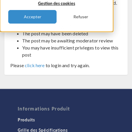
The post you are trying to view cannot be displayed.
Gestion des cookies
Possible reasons:
Accepter
Refuser
You may not be logged in
The post may have been deleted
The post may be awaiting moderator review
You may have insufficient privleges to view this
post
Please
click here
to login and try again.
Informations Produit
Produits
Grille des Spécifications