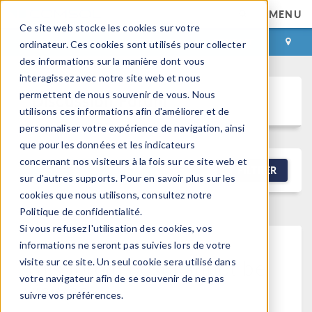
MENU
Ce site web stocke les cookies sur votre
CONNEXION
CONTACT
ordinateur. Ces cookies sont utilisés pour collecter
des informations sur la manière dont vous
interagissez avec notre site web et nous
permettent de nous souvenir de vous. Nous
Discussion Forum
utilisons ces informations afin d'améliorer et de
personnaliser votre expérience de navigation, ainsi
que pour les données et les indicateurs
concernant nos visiteurs à la fois sur ce site web et
NEW DISCUSSION
FILTRER
sur d'autres supports. Pour en savoir plus sur les
cookies que nous utilisons, consultez notre
Politique de confidentialité.
Si vous refusez l'utilisation des cookies, vos
informations ne seront pas suivies lors de votre
This forum post cannot be
visite sur ce site. Un seul cookie sera utilisé dans
votre navigateur afin de se souvenir de ne pas
viewed
suivre vos préférences.