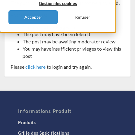
The post you are trying to view cannot be displayed.
Gestion des cookies
Possible reasons:
Accepter
Refuser
You may not be logged in
The post may have been deleted
The post may be awaiting moderator review
You may have insufficient privleges to view this
post
Please
click here
to login and try again.
Informations Produit
Produits
Grille des Spécifications