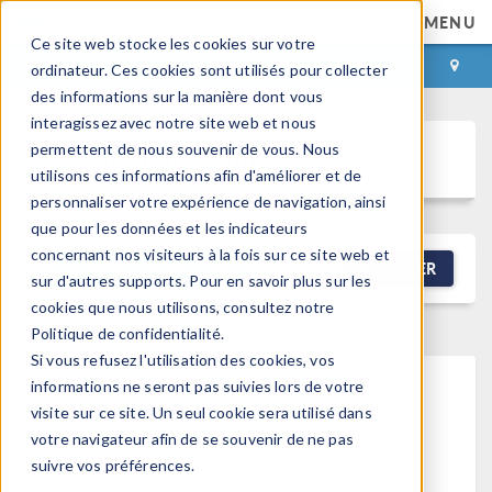
MENU
Ce site web stocke les cookies sur votre
CONNEXION
CONTACT
ordinateur. Ces cookies sont utilisés pour collecter
des informations sur la manière dont vous
interagissez avec notre site web et nous
permettent de nous souvenir de vous. Nous
Discussion Forum
utilisons ces informations afin d'améliorer et de
personnaliser votre expérience de navigation, ainsi
que pour les données et les indicateurs
concernant nos visiteurs à la fois sur ce site web et
NEW DISCUSSION
FILTRER
sur d'autres supports. Pour en savoir plus sur les
cookies que nous utilisons, consultez notre
Politique de confidentialité.
Si vous refusez l'utilisation des cookies, vos
informations ne seront pas suivies lors de votre
This forum post cannot be
visite sur ce site. Un seul cookie sera utilisé dans
votre navigateur afin de se souvenir de ne pas
viewed
suivre vos préférences.