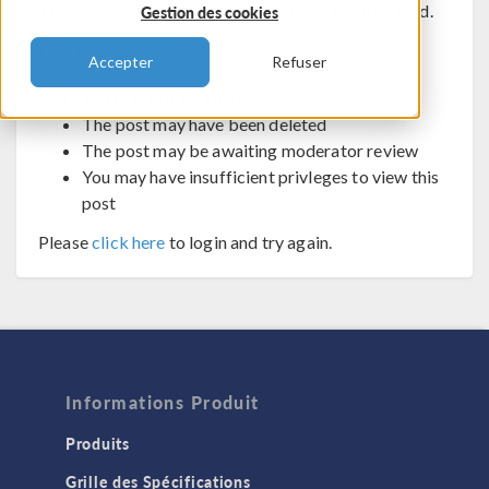
The post you are trying to view cannot be displayed.
Gestion des cookies
Possible reasons:
Accepter
Refuser
You may not be logged in
The post may have been deleted
The post may be awaiting moderator review
You may have insufficient privleges to view this
post
Please
click here
to login and try again.
Informations Produit
Produits
Grille des Spécifications