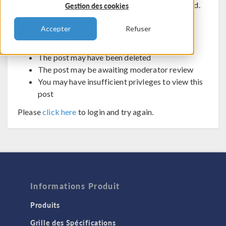
The post you are trying to view cannot be displayed.
Gestion des cookies
Possible reasons:
Accepter
Refuser
You may not be logged in
The post may have been deleted
The post may be awaiting moderator review
You may have insufficient privleges to view this
post
Please
click here
to login and try again.
Informations Produit
Produits
Grille des Spécifications