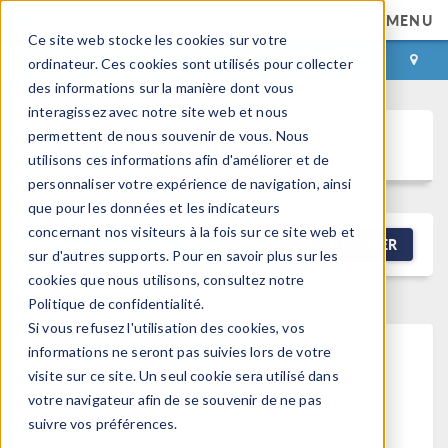
MENU
Ce site web stocke les cookies sur votre
CONNEXION
CONTACT
ordinateur. Ces cookies sont utilisés pour collecter
des informations sur la manière dont vous
interagissez avec notre site web et nous
permettent de nous souvenir de vous. Nous
Discussion Forum
utilisons ces informations afin d'améliorer et de
personnaliser votre expérience de navigation, ainsi
que pour les données et les indicateurs
concernant nos visiteurs à la fois sur ce site web et
NEW DISCUSSION
FILTRER
sur d'autres supports. Pour en savoir plus sur les
cookies que nous utilisons, consultez notre
Politique de confidentialité.
Si vous refusez l'utilisation des cookies, vos
informations ne seront pas suivies lors de votre
This forum post cannot be
visite sur ce site. Un seul cookie sera utilisé dans
votre navigateur afin de se souvenir de ne pas
viewed
suivre vos préférences.