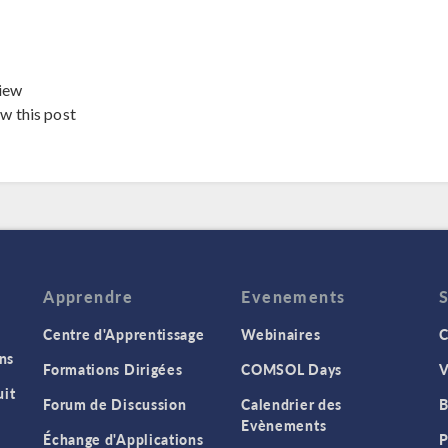
iew
ew this post
Apprendre
Evenements
Centre d'Apprentissage
Webinaires
C
ns
Formations Dirigées
COMSOL Days
V
it
Forum de Discussion
Calendrier des
B
Evènements
Échange d'Applications
P