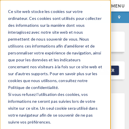
MENU
Ce site web stocke les cookies sur votre
CONNEXION
CONTACT
ordinateur. Ces cookies sont utilisés pour collecter
des informations sur la manière dont vous
interagissez avec notre site web et nous
permettent de nous souvenir de vous. Nous
Discussion Forum
utilisons ces informations afin d'améliorer et de
personnaliser votre expérience de navigation, ainsi
que pour les données et les indicateurs
concernant nos visiteurs à la fois sur ce site web et
NEW DISCUSSION
FILTRER
sur d'autres supports. Pour en savoir plus sur les
cookies que nous utilisons, consultez notre
Politique de confidentialité.
Si vous refusez l'utilisation des cookies, vos
informations ne seront pas suivies lors de votre
This forum post cannot be
visite sur ce site. Un seul cookie sera utilisé dans
votre navigateur afin de se souvenir de ne pas
viewed
suivre vos préférences.