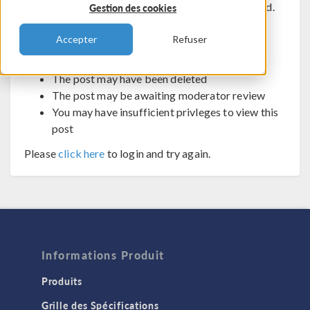
The post you are trying to view cannot be displayed.
Gestion des cookies
Possible reasons:
Accepter
Refuser
You may not be logged in
The post may have been deleted
The post may be awaiting moderator review
You may have insufficient privleges to view this
post
Please
click here
to login and try again.
Informations Produit
Produits
Grille des Spécifications