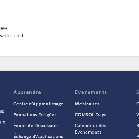
iew
ew this post
Apprendre
Evenements
Centre d'Apprentissage
Webinaires
C
ns
Formations Dirigées
COMSOL Days
V
it
Forum de Discussion
Calendrier des
B
Evènements
Échange d'Applications
P