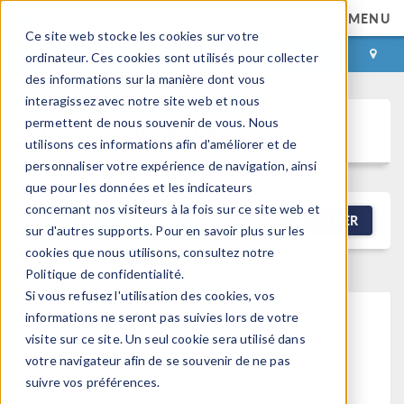
MENU
Ce site web stocke les cookies sur votre
CONNEXION
CONTACT
ordinateur. Ces cookies sont utilisés pour collecter
des informations sur la manière dont vous
interagissez avec notre site web et nous
permettent de nous souvenir de vous. Nous
Discussion Forum
utilisons ces informations afin d'améliorer et de
personnaliser votre expérience de navigation, ainsi
que pour les données et les indicateurs
concernant nos visiteurs à la fois sur ce site web et
NEW DISCUSSION
FILTRER
sur d'autres supports. Pour en savoir plus sur les
cookies que nous utilisons, consultez notre
Politique de confidentialité.
Si vous refusez l'utilisation des cookies, vos
informations ne seront pas suivies lors de votre
This forum post cannot be
visite sur ce site. Un seul cookie sera utilisé dans
votre navigateur afin de se souvenir de ne pas
viewed
suivre vos préférences.