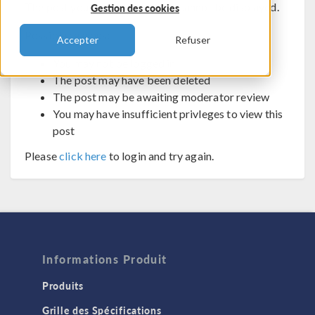
The post you are trying to view cannot be displayed.
Gestion des cookies
Possible reasons:
Accepter
Refuser
You may not be logged in
The post may have been deleted
The post may be awaiting moderator review
You may have insufficient privleges to view this
post
Please
click here
to login and try again.
Informations Produit
Produits
Grille des Spécifications