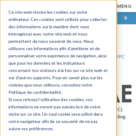
MENU
Ce site web stocke les cookies sur votre
CONNEXION
CONTACT
ordinateur. Ces cookies sont utilisés pour collecter
des informations sur la manière dont vous
interagissez avec notre site web et nous
TotalCAE
permettent de nous souvenir de vous. Nous
utilisons ces informations afin d'améliorer et de
personnaliser votre expérience de navigation, ainsi
COMSOL Partnerships and Certified Consultants
HPC
que pour les données et les indicateurs
Partners
TotalCAE
concernant nos visiteurs à la fois sur ce site web et
sur d'autres supports. Pour en savoir plus sur les
cookies que nous utilisons, consultez notre
Politique de confidentialité.
Si vous refusez l'utilisation des cookies, vos
informations ne seront pas suivies lors de votre
TotalCAE provides high-performance computing (HPC)
visite sur ce site. Un seul cookie sera utilisé dans
private and public cloud solutions for engineers, including
votre navigateur afin de se souvenir de ne pas
®
the HPC Appliance for the COMSOL Multiphysics
suivre vos préférences.
software.