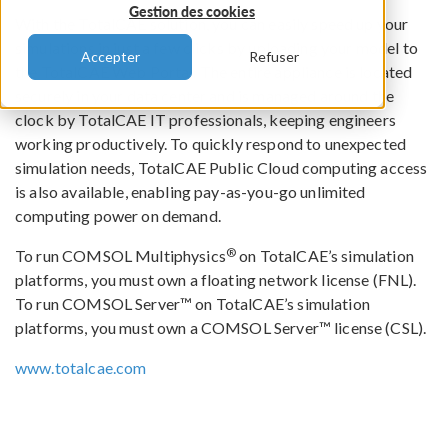
Gestion des cookies
With the TotalCAE solution, you can easily speed up your
simulations in just a few clicks by uploading your model to
Accepter
Refuser
the TotalCAE Web Portal. The entire appliance is located
securely in your data center and is managed around the
clock by TotalCAE IT professionals, keeping engineers
working productively. To quickly respond to unexpected
simulation needs, TotalCAE Public Cloud computing access
is also available, enabling pay-as-you-go unlimited
computing power on demand.
®
To run COMSOL Multiphysics
on TotalCAE’s simulation
platforms, you must own a floating network license (FNL).
To run COMSOL Server™ on TotalCAE’s simulation
platforms, you must own a COMSOL Server™ license (CSL).
www.totalcae.com