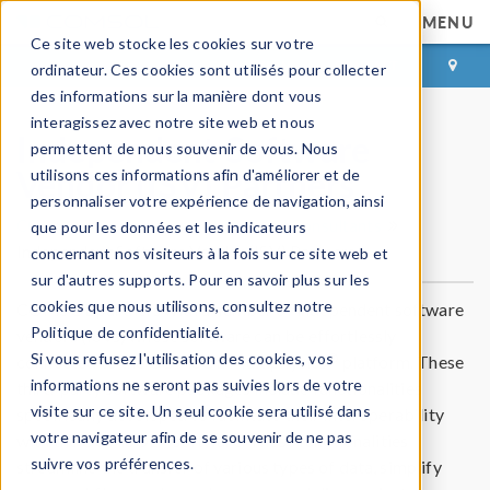
MENU
Ce site web stocke les cookies sur votre
CONNEXION
CONTACT
ordinateur. Ces cookies sont utilisés pour collecter
des informations sur la manière dont vous
interagissez avec notre site web et nous
Independent Software
permettent de nous souvenir de vous. Nous
Vendor (ISV) Partners
utilisons ces informations afin d'améliorer et de
personnaliser votre expérience de navigation, ainsi
COMSOL Partnerships and Certified Consultants
que pour les données et les indicateurs
Independent Software Vendor (ISV) Partners
concernant nos visiteurs à la fois sur ce site web et
sur d'autres supports. Pour en savoir plus sur les
cookies que nous utilisons, consultez notre
COMSOL partners with a number of independent software
Politique de confidentialité.
vendors (ISVs) whose software can be effortlessly
Si vous refusez l'utilisation des cookies, vos
®
connected to the COMSOL Multiphysics
platform. These
informations ne seront pas suivies lors de votre
third-party software packages include functionalities
visite sur ce site. Un seul cookie sera utilisé dans
specifically developed to facilitate their interoperability
votre navigateur afin de se souvenir de ne pas
®
with the COMSOL
software. These functionalities
suivre vos préférences.
streamline the transfer of various types of data, simplify