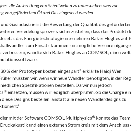
hes, die Ausbreitung von Schallwellen zu untersuchen, was zur
ng von gefördertem Öl und Gas eingesetzt werden.
nd Gasindustrie ist die Bewertung der Qualität des geförderte
weiteren Veredelungsprozess sicherzustellen, dass das Produkt d
ck setzt das Energietechnologieunternehmen Baker Hughes auf P
schallwandler zum Einsatz kommen, um mögliche Verunreinigunge
 zu verbessern, wandte sich Baker Hughes an COMSOL, einen wel
mulationssoftware.
30 % der Prototypenkosten eingespart“, erklärte Haiqi Wen,
Früher mussten wir, wenn wir neue Wandler benötigten, in der Reg
iedlichen Spezifikationen bestellen. Da wir nun jedoch
®
cs
einsetzen, müssen wir lediglich überprüfen, ob die Charge ei
 diese Designs bestellen, anstatt alle neuen Wandlerdesigns zu
tioniert.“
®
ndler mit der Software COMSOL Multiphysics
konnte das Team
t Druckakustik und einen externen Stromkreis mit dem Anschluss