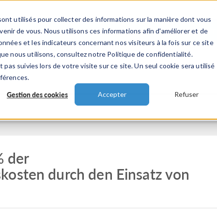
ont utilisés pour collecter des informations sur la manière dont vous
TS
INDUSTRIES
VIDEOS
EVENEMENT
nir de vous. Nous utilisons ces informations afin d'améliorer et de
nnées et les indicateurs concernant nos visiteurs à la fois sur ce site
ue nous utilisons, consultez notre Politique de confidentialité.
 pas suivies lors de votre visite sur ce site. Un seul cookie sera utilisé
éférences.
Gestion des cookies
Accepter
Refuser
% der
kosten durch den Einsatz von