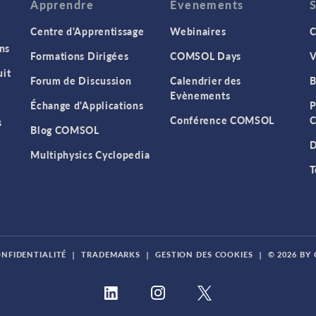
Apprendre
Evenements
Centre d'Apprentissage
Webinaires
C
ns
Formations Dirigées
COMSOL Days
V
it
Forum de Discussion
Calendrier des
B
Evènements
Échange d'Applications
P
Conférence COMSOL
C
s
Blog COMSOL
D
Multiphysics Cyclopedia
T
ONFIDENTIALITÉ
|
TRADEMARKS
|
GESTION DES COOKIES
|
© 2026 BY