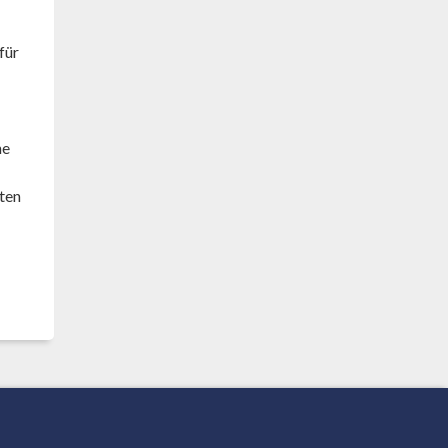
für
he
ten