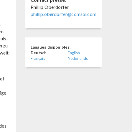
Phillip Oberdorfer
phillip.oberdorfer@comsol.com
n
en
uls-
n zu
Langues disponibles:
tweit
Deutsch
English
Français
Nederlands
el
nige
 des