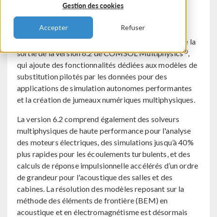
Gestion des cookies
multiphysique accélère les calculs et introduit des
fonctionnalités dédiées aux modèles de substitution.
Accepter
Refuser
Grenoble (7 novembre 2023) — COMSOL annonce la
®
sortie de la version 6.2 de COMSOL Multiphysics
,
qui ajoute des fonctionnalités dédiées aux modèles de
substitution pilotés par les données pour des
applications de simulation autonomes performantes
et la création de jumeaux numériques multiphysiques.
La version 6.2 comprend également des solveurs
multiphysiques de haute performance pour l'analyse
des moteurs électriques, des simulations jusqu’à 40%
plus rapides pour les écoulements turbulents, et des
calculs de réponse impulsionnelle accélérés d’un ordre
de grandeur pour l'acoustique des salles et des
cabines. La résolution des modèles reposant sur la
méthode des éléments de frontière (BEM) en
acoustique et en électromagnétisme est désormais