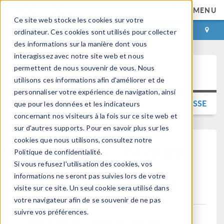
MENU
Ce site web stocke les cookies sur votre
CONNEXION
CONTACT
ordinateur. Ces cookies sont utilisés pour collecter
des informations sur la manière dont vous
interagissez avec notre site web et nous
permettent de nous souvenir de vous. Nous
Press Release
utilisons ces informations afin d'améliorer et de
personnaliser votre expérience de navigation, ainsi
RETOUR AUX COMMUNIQUÉS DE PRESSE
que pour les données et les indicateurs
concernant nos visiteurs à la fois sur ce site web et
sur d'autres supports. Pour en savoir plus sur les
cookies que nous utilisons, consultez notre
COMSOL lance la version
Politique de confidentialité.
6.2 de
Si vous refusez l'utilisation des cookies, vos
informations ne seront pas suivies lors de votre
®
COMSOL Multiphysics
visite sur ce site. Un seul cookie sera utilisé dans
votre navigateur afin de se souvenir de ne pas
suivre vos préférences.
La dernière version du logiciel de simulation