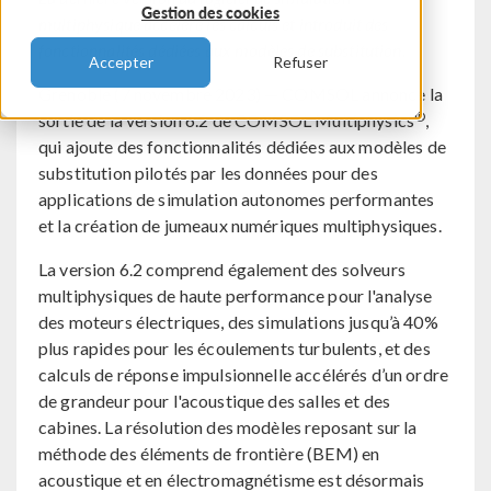
Gestion des cookies
multiphysique accélère les calculs et introduit des
fonctionnalités dédiées aux modèles de substitution.
Accepter
Refuser
Grenoble (7 novembre 2023) — COMSOL annonce la
®
sortie de la version 6.2 de COMSOL Multiphysics
,
qui ajoute des fonctionnalités dédiées aux modèles de
substitution pilotés par les données pour des
applications de simulation autonomes performantes
et la création de jumeaux numériques multiphysiques.
La version 6.2 comprend également des solveurs
multiphysiques de haute performance pour l'analyse
des moteurs électriques, des simulations jusqu’à 40%
plus rapides pour les écoulements turbulents, et des
calculs de réponse impulsionnelle accélérés d’un ordre
de grandeur pour l'acoustique des salles et des
cabines. La résolution des modèles reposant sur la
méthode des éléments de frontière (BEM) en
acoustique et en électromagnétisme est désormais