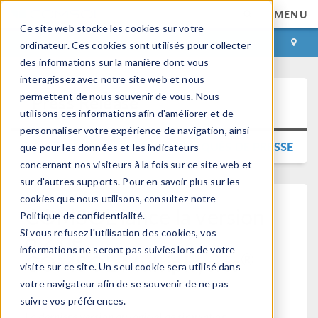
MENU
Ce site web stocke les cookies sur votre
CONNEXION
CONTACT
ordinateur. Ces cookies sont utilisés pour collecter
des informations sur la manière dont vous
interagissez avec notre site web et nous
permettent de nous souvenir de vous. Nous
Press Release
utilisons ces informations afin d'améliorer et de
personnaliser votre expérience de navigation, ainsi
RETOUR AUX COMMUNIQUÉS DE PRESSE
que pour les données et les indicateurs
concernant nos visiteurs à la fois sur ce site web et
sur d'autres supports. Pour en savoir plus sur les
cookies que nous utilisons, consultez notre
COMSOL lance la version
Politique de confidentialité.
6.2 de
Si vous refusez l'utilisation des cookies, vos
informations ne seront pas suivies lors de votre
®
COMSOL Multiphysics
visite sur ce site. Un seul cookie sera utilisé dans
votre navigateur afin de se souvenir de ne pas
suivre vos préférences.
La dernière version du logiciel de simulation