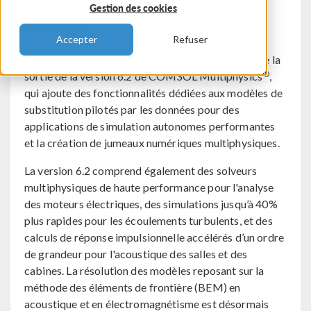
Gestion des cookies
multiphysique accélère les calculs et introduit des
fonctionnalités dédiées aux modèles de substitution.
Accepter
Refuser
Grenoble (7 novembre 2023) — COMSOL annonce la
®
sortie de la version 6.2 de COMSOL Multiphysics
,
qui ajoute des fonctionnalités dédiées aux modèles de
substitution pilotés par les données pour des
applications de simulation autonomes performantes
et la création de jumeaux numériques multiphysiques.
La version 6.2 comprend également des solveurs
multiphysiques de haute performance pour l'analyse
des moteurs électriques, des simulations jusqu’à 40%
plus rapides pour les écoulements turbulents, et des
calculs de réponse impulsionnelle accélérés d’un ordre
de grandeur pour l'acoustique des salles et des
cabines. La résolution des modèles reposant sur la
méthode des éléments de frontière (BEM) en
acoustique et en électromagnétisme est désormais