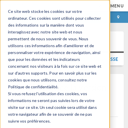
MENU
Ce site web stocke les cookies sur votre
CONNEXION
CONTACT
ordinateur. Ces cookies sont utilisés pour collecter
des informations sur la manière dont vous
interagissez avec notre site web et nous
permettent de nous souvenir de vous. Nous
Press Release
utilisons ces informations afin d'améliorer et de
personnaliser votre expérience de navigation, ainsi
RETOUR AUX COMMUNIQUÉS DE PRESSE
que pour les données et les indicateurs
concernant nos visiteurs à la fois sur ce site web et
sur d'autres supports. Pour en savoir plus sur les
cookies que nous utilisons, consultez notre
COMSOL lance la version
Politique de confidentialité.
6.2 de
Si vous refusez l'utilisation des cookies, vos
informations ne seront pas suivies lors de votre
®
COMSOL Multiphysics
visite sur ce site. Un seul cookie sera utilisé dans
votre navigateur afin de se souvenir de ne pas
suivre vos préférences.
La dernière version du logiciel de simulation