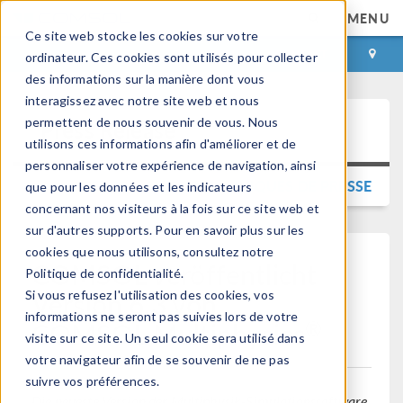
MENU
Ce site web stocke les cookies sur votre
CONNEXION
CONTACT
ordinateur. Ces cookies sont utilisés pour collecter
des informations sur la manière dont vous
interagissez avec notre site web et nous
permettent de nous souvenir de vous. Nous
Press Release
utilisons ces informations afin d'améliorer et de
personnaliser votre expérience de navigation, ainsi
RETOUR AUX COMMUNIQUÉS DE PRESSE
que pour les données et les indicateurs
concernant nos visiteurs à la fois sur ce site web et
sur d'autres supports. Pour en savoir plus sur les
cookies que nous utilisons, consultez notre
COMSOL veröffentlicht
Politique de confidentialité.
Version 6.3 von
Si vous refusez l'utilisation des cookies, vos
informations ne seront pas suivies lors de votre
®
COMSOL Multiphysics
visite sur ce site. Un seul cookie sera utilisé dans
votre navigateur afin de se souvenir de ne pas
suivre vos préférences.
Die neueste Version der Multiphysik-Simulationssoftware