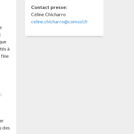
Contact presse:
Céline Chicharro
celine.chicharro@comsol.fr
e
t
que
tés à
 fine
:
er
s des