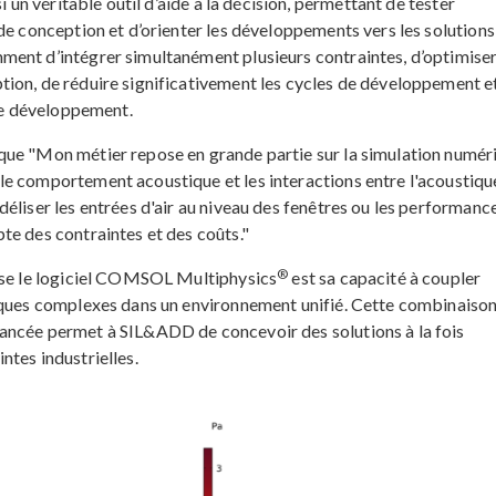
i un véritable outil d’aide à la décision, permettant de tester
de conception et d’orienter les développements vers les solutions
ent d’intégrer simultanément plusieurs contraintes, d’optimiser
ion, de réduire significativement les cycles de développement et
 de développement.
que "Mon métier repose en grande partie sur la simulation numér
e comportement acoustique et les interactions entre l'acoustiqu
éliser les entrées d'air au niveau des fenêtres ou les performanc
te des contraintes et des coûts."
®
lise le logiciel COMSOL Multiphysics
est sa capacité à coupler
tiques complexes dans un environnement unifié. Cette combinaiso
ancée permet à SIL&ADD de concevoir des solutions à la fois
tes industrielles.