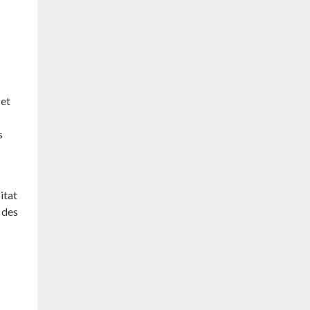
 et
s
itat
 des