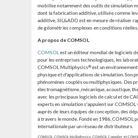
mobilise notamment des outils de simulation m
dont la fabrication additive, utilisée comme lev
additive, SIL&ADD est en mesure de réaliser r
de géométries complexes en conditions réelles,
A propos de COMSOL
COMSOL
est un éditeur mondial de logiciels 
pour les entreprises technologiques, les laborat
®
COMSOL Multiphysics
est un environnement 
physique et d'applications de simulation. Son p
phénomènes couplés ou multiphysiques. Des pro
électromagnétisme, mécanique, acoustique, the
avec les principaux logiciels de calcul et de C
experts en simulation s'appuient sur COMSOL
auprès de leurs équipes de conception, des dépa
à travers le monde. Fondé en 1986, COMSOL p
internationale par un réseau de distributeurs.
COMSOL, COMSOL Multiphysics, COMSOL Compiler et COMSO