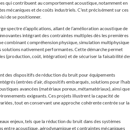
ques qui contribuent au comportement acoustique, notamment en
es mécaniques et de coûts industriels. C'est précisément sur ces
i de se positionner.
e spectre d’applications, allant de l’amélioration acoustique de
 innovantes intégrant des contraintes multiples dès les premières
e combinant compréhension physique, simulation multiphysique
s solutions nativement performantes. Cette démarche permet
les (production, coût, intégration) et de sécuriser la faisabilité de
t des dispositifs de réduction du bruit pour équipements
égrés (entrées d’air, dispositifs embarqués, solutions pour l’hab
acoustiques avancées (matériaux poreux, métamatériaux), ainsi que
ironnements exigeants. Ces projets illustrent la capacité de
riées, tout en conservant une approche cohérente centrée sur la
eaux enjeux, tels que la réduction du bruit dans des systèmes
ns entre acoustique, aérodynamique et contraintes mécaniques