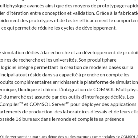
ultiphysique avancés ainsi que des moyens de prototypage rapid
ier d’itération entre conception et validation. Grâce à la fabricat
apidement des prototypes et de tester efficacement le comporte
 ce qui permet de réduire les cycles de développement.
de simulation dédiés à la recherche et au développement de produi
oires de recherche et les universités. Son produit phare
logiciel intégré permettant la création de modèles basés sur la
rincipal atout réside dans sa capacité à prendre en compte les
duits complémentaires enrichissent la plateforme de simulation
rmique, fluidique et chimie. L’intégration de COMSOL Multiphys
AO du marché est assurée par des outils d’interfaçage dédiés. Les
 Compiler™ et COMSOL Server™ pour déployer des applications
rtements de production, des laboratoires d'essais et de leurs cli
ossède 16 bureaux dans le monde et complète sa présence
L Server sont des marques déposées ou des marques commerciales de COMSOL 