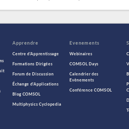
Apprendre
Evenements
Centre d'Apprentissage
Webinaires
C
ns
Formations Dirigées
COMSOL Days
V
it
Forum de Discussion
Calendrier des
B
Evènements
Échange d'Applications
P
Conférence COMSOL
C
s
Blog COMSOL
D
Multiphysics Cyclopedia
T