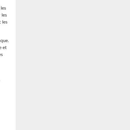
 les
 les
 les
ique.
e et
es
n