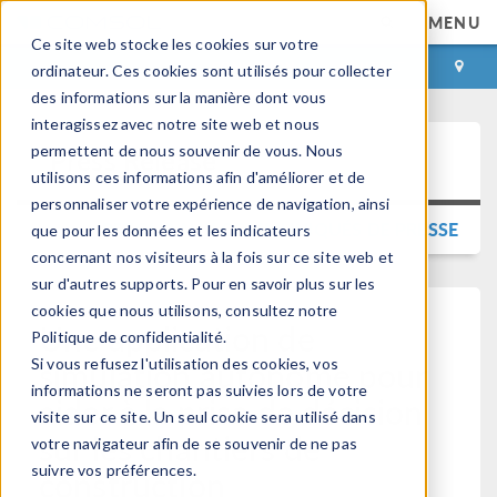
MENU
Ce site web stocke les cookies sur votre
CONNEXION
CONTACT
ordinateur. Ces cookies sont utilisés pour collecter
des informations sur la manière dont vous
interagissez avec notre site web et nous
permettent de nous souvenir de vous. Nous
Press Release
utilisons ces informations afin d'améliorer et de
personnaliser votre expérience de navigation, ainsi
RETOUR AUX COMMUNIQUÉS DE PRESSE
que pour les données et les indicateurs
concernant nos visiteurs à la fois sur ce site web et
sur d'autres supports. Pour en savoir plus sur les
cookies que nous utilisons, consultez notre
Une application de
Politique de confidentialité.
simulation autonome pour
Si vous refusez l'utilisation des cookies, vos
informations ne seront pas suivies lors de votre
aider à la prise de décision
visite sur ce site. Un seul cookie sera utilisé dans
sur les chantiers de
votre navigateur afin de se souvenir de ne pas
suivre vos préférences.
construction