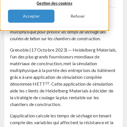
Gestion des cookies
Accepter
Refuser
Un des principaux fournisseurs mondiaux de ciment
propose à ses clients une application de simulation
multiphysique pour prévoir les temps de séchage des
coulées de béton sur les chantiers de construction.
Grenoble (17 Octobre 2023) — Heidelberg Materials,
l'un des plus grands fournisseurs mondiaux de
matériaux de construction, met la simulation
multiphysique à la portée des entreprises du bâtiment
grâce à une application de simulation compilée
22
dénommée HETT
. Cette application de simulation
aide les clients de Heidelberg Materials à décider de
la stratégie de coulage la plus rentable sur les
chantiers de construction.
L'application calcule les temps de séchage en tenant
compte des variables qui affectent la résistance et la