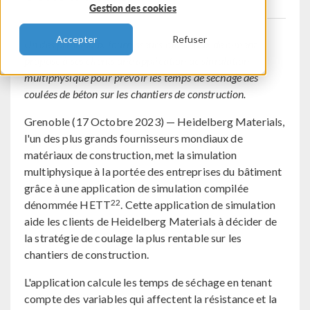
Gestion des cookies
Accepter
Refuser
Un des principaux fournisseurs mondiaux de ciment
propose à ses clients une application de simulation
multiphysique pour prévoir les temps de séchage des
coulées de béton sur les chantiers de construction.
Grenoble (17 Octobre 2023) — Heidelberg Materials,
l'un des plus grands fournisseurs mondiaux de
matériaux de construction, met la simulation
multiphysique à la portée des entreprises du bâtiment
grâce à une application de simulation compilée
22
dénommée HETT
. Cette application de simulation
aide les clients de Heidelberg Materials à décider de
la stratégie de coulage la plus rentable sur les
chantiers de construction.
L'application calcule les temps de séchage en tenant
compte des variables qui affectent la résistance et la