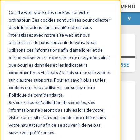
MENU
Ce site web stocke les cookies sur votre
CONNEXION
CONTACT
ordinateur. Ces cookies sont utilisés pour collecter
des informations sur la manière dont vous
interagissez avec notre site web et nous
permettent de nous souvenir de vous. Nous
Press Release
utilisons ces informations afin d'améliorer et de
personnaliser votre expérience de navigation, ainsi
RETOUR AUX COMMUNIQUÉS DE PRESSE
que pour les données et les indicateurs
concernant nos visiteurs à la fois sur ce site web et
sur d'autres supports. Pour en savoir plus sur les
cookies que nous utilisons, consultez notre
Une application de
Politique de confidentialité.
simulation autonome pour
Si vous refusez l'utilisation des cookies, vos
informations ne seront pas suivies lors de votre
aider à la prise de décision
visite sur ce site. Un seul cookie sera utilisé dans
sur les chantiers de
votre navigateur afin de se souvenir de ne pas
suivre vos préférences.
construction