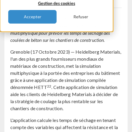
Gestion des cookies
Accepter
Refuser
Un des principaux fournisseurs mondiaux de ciment
propose à ses clients une application de simulation
multiphysique pour prévoir les temps de séchage des
coulées de béton sur les chantiers de construction.
Grenoble (17 Octobre 2023) — Heidelberg Materials,
l'un des plus grands fournisseurs mondiaux de
matériaux de construction, met la simulation
multiphysique à la portée des entreprises du bâtiment
grâce à une application de simulation compilée
22
dénommée HETT
. Cette application de simulation
aide les clients de Heidelberg Materials à décider de
la stratégie de coulage la plus rentable sur les
chantiers de construction.
L'application calcule les temps de séchage en tenant
compte des variables qui affectent la résistance et la