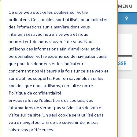
MENU
Ce site web stocke les cookies sur votre
CONNEXION
CONTACT
ordinateur. Ces cookies sont utilisés pour collecter
des informations sur la manière dont vous
interagissez avec notre site web et nous
permettent de nous souvenir de vous. Nous
Press Release
utilisons ces informations afin d'améliorer et de
personnaliser votre expérience de navigation, ainsi
RETOUR AUX COMMUNIQUÉS DE PRESSE
que pour les données et les indicateurs
concernant nos visiteurs à la fois sur ce site web et
sur d'autres supports. Pour en savoir plus sur les
cookies que nous utilisons, consultez notre
Une application de
Politique de confidentialité.
simulation autonome pour
Si vous refusez l'utilisation des cookies, vos
informations ne seront pas suivies lors de votre
aider à la prise de décision
visite sur ce site. Un seul cookie sera utilisé dans
sur les chantiers de
votre navigateur afin de se souvenir de ne pas
suivre vos préférences.
construction